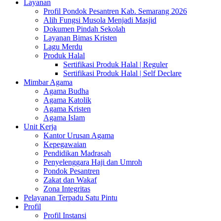
Layanan
Profil Pondok Pesantren Kab. Semarang 2026
Alih Fungsi Musola Menjadi Masjid
Dokumen Pindah Sekolah
Layanan Bimas Kristen
Lagu Merdu
Produk Halal
Sertifikasi Produk Halal | Reguler
Sertifikasi Produk Halal | Self Declare
Mimbar Agama
Agama Budha
Agama Katolik
Agama Kristen
Agama Islam
Unit Kerja
Kantor Urusan Agama
Kepegawaian
Pendidikan Madrasah
Penyelenggara Haji dan Umroh
Pondok Pesantren
Zakat dan Wakaf
Zona Integritas
Pelayanan Terpadu Satu Pintu
Profil
Profil Instansi