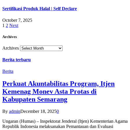
Sertifikasi Produk Halal | Self Declare
October 7, 2025
1
2
Next
Archives
Archives
Berita terbaru
Berita
Perkuat Akuntabilitas Program, Itjen
Kemenag Monev Asta Protas di
Kabupaten Semarang
By
admin
December 18, 2025
0
Ungaran (Humas) – Inspektorat Jenderal (Itjen) Kementerian Agama
Republik Indonesia melaksanakan Pemantauan dan Evaluasi