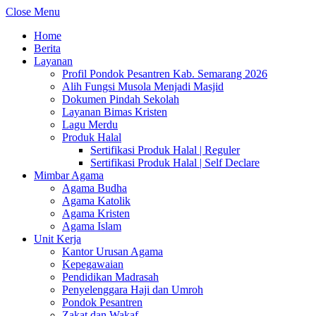
Close Menu
Home
Berita
Layanan
Profil Pondok Pesantren Kab. Semarang 2026
Alih Fungsi Musola Menjadi Masjid
Dokumen Pindah Sekolah
Layanan Bimas Kristen
Lagu Merdu
Produk Halal
Sertifikasi Produk Halal | Reguler
Sertifikasi Produk Halal | Self Declare
Mimbar Agama
Agama Budha
Agama Katolik
Agama Kristen
Agama Islam
Unit Kerja
Kantor Urusan Agama
Kepegawaian
Pendidikan Madrasah
Penyelenggara Haji dan Umroh
Pondok Pesantren
Zakat dan Wakaf