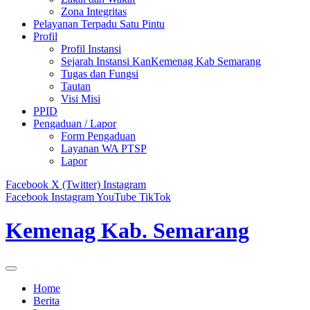
Zona Integritas
Pelayanan Terpadu Satu Pintu
Profil
Profil Instansi
Sejarah Instansi KanKemenag Kab Semarang
Tugas dan Fungsi
Tautan
Visi Misi
PPID
Pengaduan / Lapor
Form Pengaduan
Layanan WA PTSP
Lapor
Facebook
X (Twitter)
Instagram
Facebook
Instagram
YouTube
TikTok
Kemenag Kab. Semarang
Home
Berita