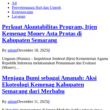
All
Penyelenggara Haji dan Umroh
Kepegawaian
Layanan
Perkuat Akuntabilitas Program, Itjen
Kemenag Monev Asta Protas di
Kabupaten Semarang
By
admin
December 18, 2025
0
Ungaran (Humas) – Inspektorat Jenderal (Itjen) Kementerian Agama
Republik Indonesia melaksanakan Pemantauan dan Evaluasi
(Monev)…
Menjaga Bumi sebagai Amanah: Aksi
Ekoteologi Kemenag Kabupaten
Semarang dari Merbabu
By
admin
December 11, 2025
0
Kabut tipis menggantung di lereng Merbabu ketika ratusan siswa-