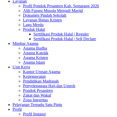
Layanan
Profil Pondok Pesantren Kab. Semarang 2026
Alih Fungsi Musola Menjadi Masjid
Dokumen Pindah Sekolah
Layanan Bimas Kristen
Lagu Merdu
Produk Halal
Sertifikasi Produk Halal | Reguler
Sertifikasi Produk Halal | Self Declare
Mimbar Agama
Agama Budha
Agama Katolik
Agama Kristen
Agama Islam
Unit Kerja
Kantor Urusan Agama
Kepegawaian
Pendidikan Madrasah
Penyelenggara Haji dan Umroh
Pondok Pesantren
Zakat dan Wakaf
Zona Integritas
Pelayanan Terpadu Satu Pintu
Profil
Profil Instansi