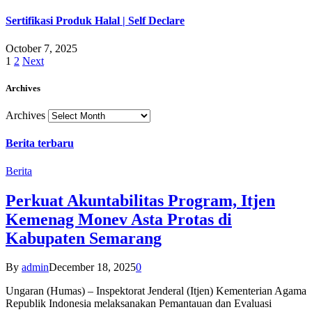
Sertifikasi Produk Halal | Self Declare
October 7, 2025
1
2
Next
Archives
Archives
Berita terbaru
Berita
Perkuat Akuntabilitas Program, Itjen
Kemenag Monev Asta Protas di
Kabupaten Semarang
By
admin
December 18, 2025
0
Ungaran (Humas) – Inspektorat Jenderal (Itjen) Kementerian Agama
Republik Indonesia melaksanakan Pemantauan dan Evaluasi