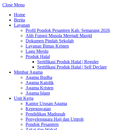
Close Menu
Home
Berita
Layanan
Profil Pondok Pesantren Kab. Semarang 2026
Alih Fungsi Musola Menjadi Masjid
Dokumen Pindah Sekolah
Layanan Bimas Kristen
Lagu Merdu
Produk Halal
Sertifikasi Produk Halal | Reguler
Sertifikasi Produk Halal | Self Declare
Mimbar Agama
Agama Budha
Agama Katolik
Agama Kristen
Agama Islam
Unit Kerja
Kantor Urusan Agama
Kepegawaian
Pendidikan Madrasah
Penyelenggara Haji dan Umroh
Pondok Pesantren
Zakat dan Wakaf