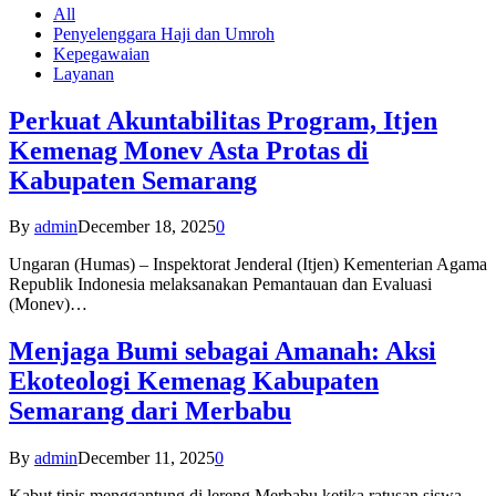
All
Penyelenggara Haji dan Umroh
Kepegawaian
Layanan
Perkuat Akuntabilitas Program, Itjen
Kemenag Monev Asta Protas di
Kabupaten Semarang
By
admin
December 18, 2025
0
Ungaran (Humas) – Inspektorat Jenderal (Itjen) Kementerian Agama
Republik Indonesia melaksanakan Pemantauan dan Evaluasi
(Monev)…
Menjaga Bumi sebagai Amanah: Aksi
Ekoteologi Kemenag Kabupaten
Semarang dari Merbabu
By
admin
December 11, 2025
0
Kabut tipis menggantung di lereng Merbabu ketika ratusan siswa-