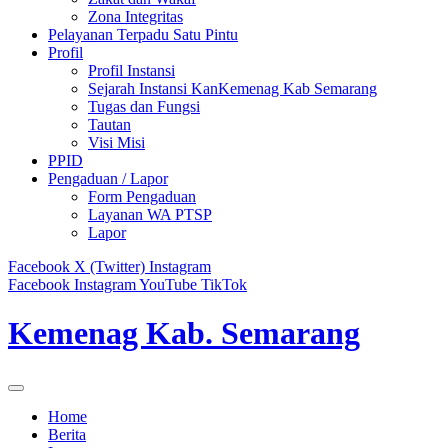
Zona Integritas
Pelayanan Terpadu Satu Pintu
Profil
Profil Instansi
Sejarah Instansi KanKemenag Kab Semarang
Tugas dan Fungsi
Tautan
Visi Misi
PPID
Pengaduan / Lapor
Form Pengaduan
Layanan WA PTSP
Lapor
Facebook
X (Twitter)
Instagram
Facebook
Instagram
YouTube
TikTok
Kemenag Kab. Semarang
Home
Berita