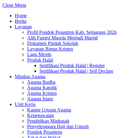
Close Menu
Home
Berita
Layanan
Profil Pondok Pesantren Kab. Semarang 2026
Alih Fungsi Musola Menjadi Masjid
Dokumen Pindah Sekolah
Layanan Bimas Kristen
Lagu Merdu
Produk Halal
Sertifikasi Produk Halal | Reguler
Sertifikasi Produk Halal | Self Declare
Mimbar Agama
Agama Budha
Agama Katolik
Agama Kristen
Agama Islam
Unit Kerja
Kantor Urusan Agama
Kepegawaian
Pendidikan Madrasah
Penyelenggara Haji dan Umroh
Pondok Pesantren
Zakat dan Wakaf