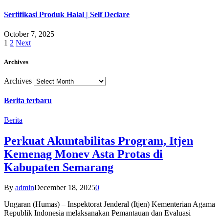
Sertifikasi Produk Halal | Self Declare
October 7, 2025
1
2
Next
Archives
Archives
Berita terbaru
Berita
Perkuat Akuntabilitas Program, Itjen
Kemenag Monev Asta Protas di
Kabupaten Semarang
By
admin
December 18, 2025
0
Ungaran (Humas) – Inspektorat Jenderal (Itjen) Kementerian Agama
Republik Indonesia melaksanakan Pemantauan dan Evaluasi