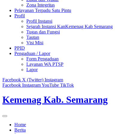
Zona Integritas
Pelayanan Terpadu Satu Pintu
Profil
Profil Instansi
Sejarah Instansi KanKemenag Kab Semarang
Tugas dan Fungsi
Tautan
Visi Misi
PPID
Pengaduan / Lapor
Form Pengaduan
Layanan WA PTSP
Lapor
Facebook
X (Twitter)
Instagram
Facebook
Instagram
YouTube
TikTok
Kemenag Kab. Semarang
Home
Berita