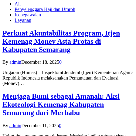
All
Penyelenggara Haji dan Umroh
Kepegawaian
Layanan
Perkuat Akuntabilitas Program, Itjen
Kemenag Monev Asta Protas di
Kabupaten Semarang
By
admin
December 18, 2025
0
Ungaran (Humas) – Inspektorat Jenderal (Itjen) Kementerian Agama
Republik Indonesia melaksanakan Pemantauan dan Evaluasi
(Monev)…
Menjaga Bumi sebagai Amanah: Aksi
Ekoteologi Kemenag Kabupaten
Semarang dari Merbabu
By
admin
December 11, 2025
0
Kabut tipis menggantung di lereng Merbabu ketika ratusan siswa-