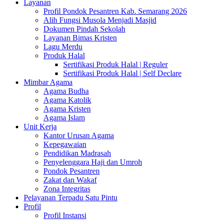
Layanan
Profil Pondok Pesantren Kab. Semarang 2026
Alih Fungsi Musola Menjadi Masjid
Dokumen Pindah Sekolah
Layanan Bimas Kristen
Lagu Merdu
Produk Halal
Sertifikasi Produk Halal | Reguler
Sertifikasi Produk Halal | Self Declare
Mimbar Agama
Agama Budha
Agama Katolik
Agama Kristen
Agama Islam
Unit Kerja
Kantor Urusan Agama
Kepegawaian
Pendidikan Madrasah
Penyelenggara Haji dan Umroh
Pondok Pesantren
Zakat dan Wakaf
Zona Integritas
Pelayanan Terpadu Satu Pintu
Profil
Profil Instansi