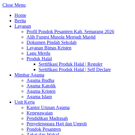
Close Menu
Home
Berita
Layanan
Profil Pondok Pesantren Kab. Semarang 2026
Alih Fungsi Musola Menjadi Masjid
Dokumen Pindah Sekolah
Layanan Bimas Kristen
Lagu Merdu
Produk Halal
Sertifikasi Produk Halal | Reguler
Sertifikasi Produk Halal | Self Declare
Mimbar Agama
Agama Budha
Agama Katolik
Agama Kristen
Agama Islam
Unit Kerja
Kantor Urusan Agama
Kepegawaian
Pendidikan Madrasah
Penyelenggara Haji dan Umroh
Pondok Pesantren
Zakat dan Wakaf