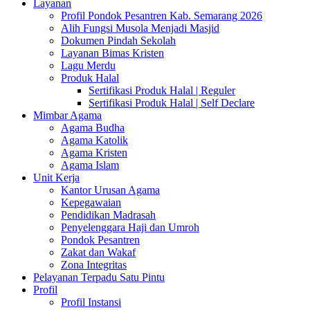
Layanan
Profil Pondok Pesantren Kab. Semarang 2026
Alih Fungsi Musola Menjadi Masjid
Dokumen Pindah Sekolah
Layanan Bimas Kristen
Lagu Merdu
Produk Halal
Sertifikasi Produk Halal | Reguler
Sertifikasi Produk Halal | Self Declare
Mimbar Agama
Agama Budha
Agama Katolik
Agama Kristen
Agama Islam
Unit Kerja
Kantor Urusan Agama
Kepegawaian
Pendidikan Madrasah
Penyelenggara Haji dan Umroh
Pondok Pesantren
Zakat dan Wakaf
Zona Integritas
Pelayanan Terpadu Satu Pintu
Profil
Profil Instansi