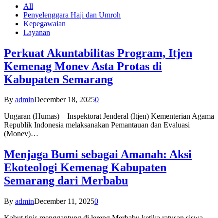
All
Penyelenggara Haji dan Umroh
Kepegawaian
Layanan
Perkuat Akuntabilitas Program, Itjen
Kemenag Monev Asta Protas di
Kabupaten Semarang
By
admin
December 18, 2025
0
Ungaran (Humas) – Inspektorat Jenderal (Itjen) Kementerian Agama
Republik Indonesia melaksanakan Pemantauan dan Evaluasi
(Monev)…
Menjaga Bumi sebagai Amanah: Aksi
Ekoteologi Kemenag Kabupaten
Semarang dari Merbabu
By
admin
December 11, 2025
0
Kabut tipis menggantung di lereng Merbabu ketika ratusan siswa-