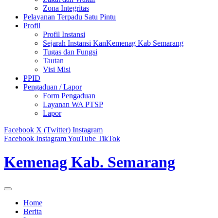
Zona Integritas
Pelayanan Terpadu Satu Pintu
Profil
Profil Instansi
Sejarah Instansi KanKemenag Kab Semarang
Tugas dan Fungsi
Tautan
Visi Misi
PPID
Pengaduan / Lapor
Form Pengaduan
Layanan WA PTSP
Lapor
Facebook
X (Twitter)
Instagram
Facebook
Instagram
YouTube
TikTok
Kemenag Kab. Semarang
Home
Berita