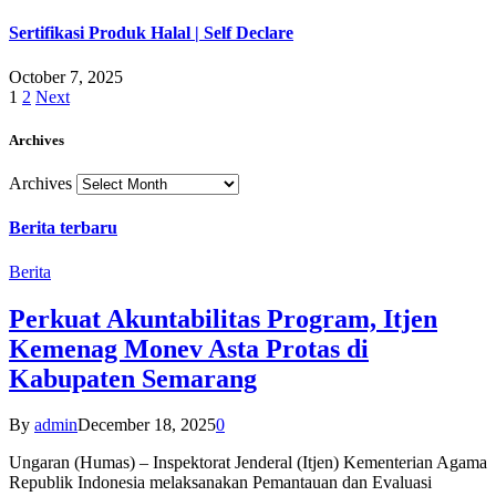
Sertifikasi Produk Halal | Self Declare
October 7, 2025
1
2
Next
Archives
Archives
Berita terbaru
Berita
Perkuat Akuntabilitas Program, Itjen
Kemenag Monev Asta Protas di
Kabupaten Semarang
By
admin
December 18, 2025
0
Ungaran (Humas) – Inspektorat Jenderal (Itjen) Kementerian Agama
Republik Indonesia melaksanakan Pemantauan dan Evaluasi