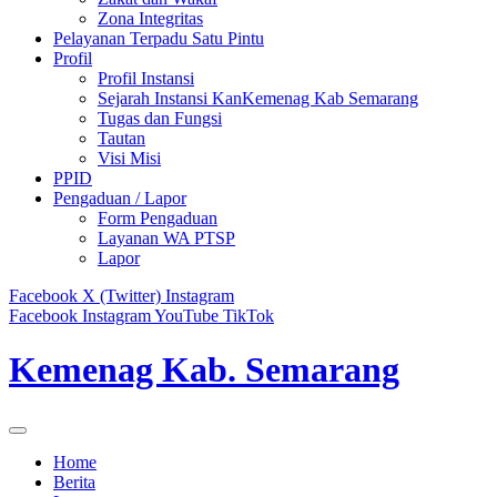
Zona Integritas
Pelayanan Terpadu Satu Pintu
Profil
Profil Instansi
Sejarah Instansi KanKemenag Kab Semarang
Tugas dan Fungsi
Tautan
Visi Misi
PPID
Pengaduan / Lapor
Form Pengaduan
Layanan WA PTSP
Lapor
Facebook
X (Twitter)
Instagram
Facebook
Instagram
YouTube
TikTok
Kemenag Kab. Semarang
Home
Berita