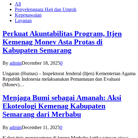
All
Penyelenggara Haji dan Umroh
Kepegawaian
Layanan
Perkuat Akuntabilitas Program, Itjen
Kemenag Monev Asta Protas di
Kabupaten Semarang
By
admin
December 18, 2025
0
Ungaran (Humas) – Inspektorat Jenderal (Itjen) Kementerian Agama
Republik Indonesia melaksanakan Pemantauan dan Evaluasi
(Monev)…
Menjaga Bumi sebagai Amanah: Aksi
Ekoteologi Kemenag Kabupaten
Semarang dari Merbabu
By
admin
December 11, 2025
0
Kabut tipis menggantung di lereng Merbabu ketika ratusan siswa-