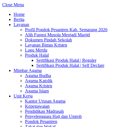
Close Menu
Home
Berita
Layanan
Profil Pondok Pesantren Kab. Semarang 2026
Alih Fungsi Musola Menjadi Masjid
Dokumen Pindah Sekolah
Layanan Bimas Kristen
Lagu Merdu
Produk Halal
Sertifikasi Produk Halal | Reguler
Sertifikasi Produk Halal | Self Declare
Mimbar Agama
Agama Budha
Agama Katolik
Agama Kristen
Agama Islam
Unit Kerja
Kantor Urusan Agama
Kepegawaian
Pendidikan Madrasah
Penyelenggara Haji dan Umroh
Pondok Pesantren
Zakat dan Wakaf