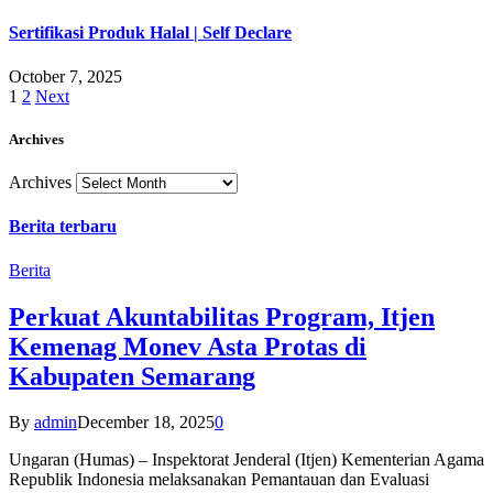
Sertifikasi Produk Halal | Self Declare
October 7, 2025
1
2
Next
Archives
Archives
Berita terbaru
Berita
Perkuat Akuntabilitas Program, Itjen
Kemenag Monev Asta Protas di
Kabupaten Semarang
By
admin
December 18, 2025
0
Ungaran (Humas) – Inspektorat Jenderal (Itjen) Kementerian Agama
Republik Indonesia melaksanakan Pemantauan dan Evaluasi