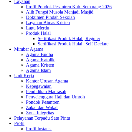
Layanan
Profil Pondok Pesantren Kab. Semarang 2026
Alih Fungsi Musola Menjadi Masjid
Dokumen Pindah Sekolah
Layanan Bimas Kristen
Lagu Merdu
Produk Halal
Sertifikasi Produk Halal | Reguler
Sertifikasi Produk Halal | Self Declare
Mimbar Agama
Agama Budha
Agama Katolik
Agama Kristen
Agama Islam
Unit Kerja
Kantor Urusan Agama
Kepegawaian
Pendidikan Madrasah
Penyelenggara Haji dan Umroh
Pondok Pesantren
Zakat dan Wakaf
Zona Integritas
Pelayanan Terpadu Satu Pintu
Profil
Profil Instansi