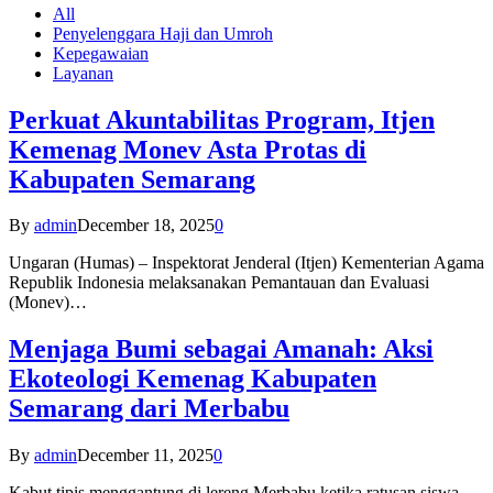
All
Penyelenggara Haji dan Umroh
Kepegawaian
Layanan
Perkuat Akuntabilitas Program, Itjen
Kemenag Monev Asta Protas di
Kabupaten Semarang
By
admin
December 18, 2025
0
Ungaran (Humas) – Inspektorat Jenderal (Itjen) Kementerian Agama
Republik Indonesia melaksanakan Pemantauan dan Evaluasi
(Monev)…
Menjaga Bumi sebagai Amanah: Aksi
Ekoteologi Kemenag Kabupaten
Semarang dari Merbabu
By
admin
December 11, 2025
0
Kabut tipis menggantung di lereng Merbabu ketika ratusan siswa-