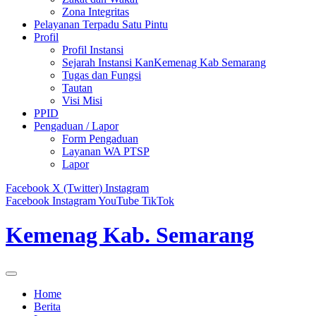
Zona Integritas
Pelayanan Terpadu Satu Pintu
Profil
Profil Instansi
Sejarah Instansi KanKemenag Kab Semarang
Tugas dan Fungsi
Tautan
Visi Misi
PPID
Pengaduan / Lapor
Form Pengaduan
Layanan WA PTSP
Lapor
Facebook
X (Twitter)
Instagram
Facebook
Instagram
YouTube
TikTok
Kemenag Kab. Semarang
Home
Berita