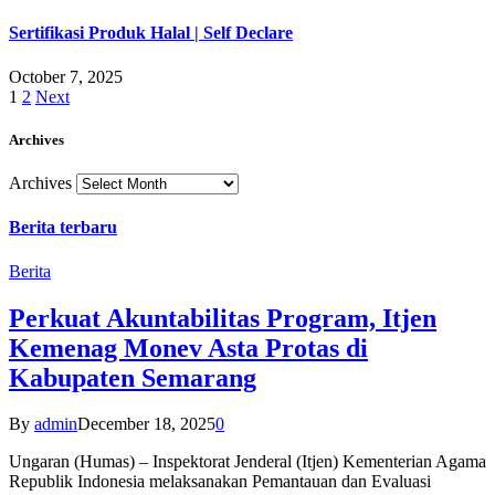
Sertifikasi Produk Halal | Self Declare
October 7, 2025
1
2
Next
Archives
Archives
Berita terbaru
Berita
Perkuat Akuntabilitas Program, Itjen
Kemenag Monev Asta Protas di
Kabupaten Semarang
By
admin
December 18, 2025
0
Ungaran (Humas) – Inspektorat Jenderal (Itjen) Kementerian Agama
Republik Indonesia melaksanakan Pemantauan dan Evaluasi