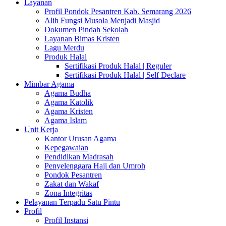
Layanan
Profil Pondok Pesantren Kab. Semarang 2026
Alih Fungsi Musola Menjadi Masjid
Dokumen Pindah Sekolah
Layanan Bimas Kristen
Lagu Merdu
Produk Halal
Sertifikasi Produk Halal | Reguler
Sertifikasi Produk Halal | Self Declare
Mimbar Agama
Agama Budha
Agama Katolik
Agama Kristen
Agama Islam
Unit Kerja
Kantor Urusan Agama
Kepegawaian
Pendidikan Madrasah
Penyelenggara Haji dan Umroh
Pondok Pesantren
Zakat dan Wakaf
Zona Integritas
Pelayanan Terpadu Satu Pintu
Profil
Profil Instansi