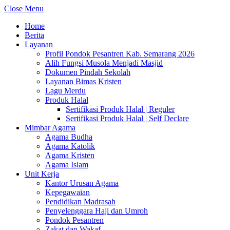
Close Menu
Home
Berita
Layanan
Profil Pondok Pesantren Kab. Semarang 2026
Alih Fungsi Musola Menjadi Masjid
Dokumen Pindah Sekolah
Layanan Bimas Kristen
Lagu Merdu
Produk Halal
Sertifikasi Produk Halal | Reguler
Sertifikasi Produk Halal | Self Declare
Mimbar Agama
Agama Budha
Agama Katolik
Agama Kristen
Agama Islam
Unit Kerja
Kantor Urusan Agama
Kepegawaian
Pendidikan Madrasah
Penyelenggara Haji dan Umroh
Pondok Pesantren
Zakat dan Wakaf