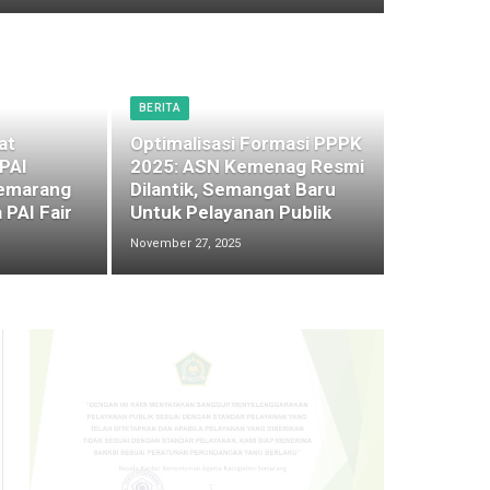
BERITA
at
Optimalisasi Formasi PPPK
 PAI
2025: ASN Kemenag Resmi
emarang
Dilantik, Semangat Baru
 PAI Fair
Untuk Pelayanan Publik
November 27, 2025