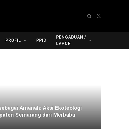
PENGADUAN /
PROFIL
PPID
LAPOR
ebagai Amanah: Aksi Ekoteologi
aten Semarang dari Merbabu