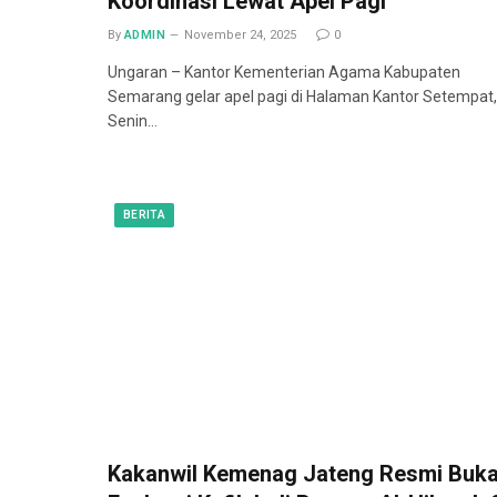
Koordinasi Lewat Apel Pagi
By
ADMIN
November 24, 2025
0
Ungaran – Kantor Kementerian Agama Kabupaten
Semarang gelar apel pagi di Halaman Kantor Setempat,
Senin…
BERITA
Kakanwil Kemenag Jateng Resmi Buk