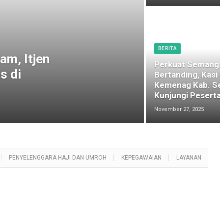
BERITA
am, Itjen
Perkuat Semang
s di
Bertanding, Kasi
Kemenag Kab. S
Kunjungi Peserta
November 27, 2025
PENYELENGGARA HAJI DAN UMROH
KEPEGAWAIAN
LAYANAN