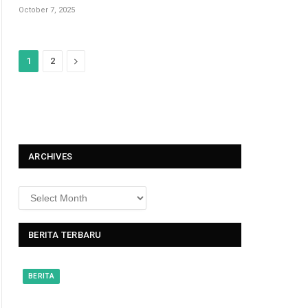
October 7, 2025
N
1
2
e
x
t
ARCHIVES
BERITA TERBARU
BERITA