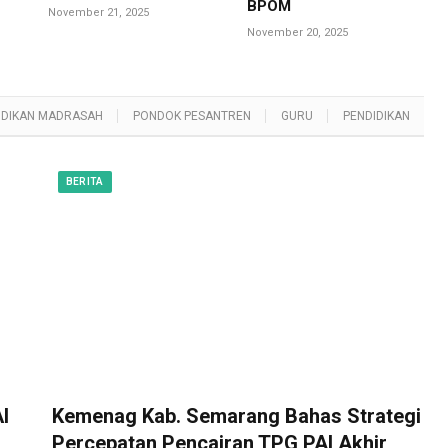
BPOM
November 21, 2025
November 20, 2025
IDIKAN MADRASAH
PONDOK PESANTREN
GURU
PENDIDIKAN
BERITA
I
Kemenag Kab. Semarang Bahas Strategi
Percepatan Pencairan TPG PAI Akhir