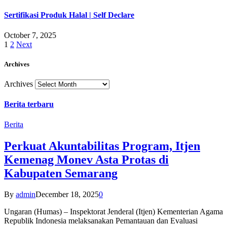
Sertifikasi Produk Halal | Self Declare
October 7, 2025
1
2
Next
Archives
Archives
Berita terbaru
Berita
Perkuat Akuntabilitas Program, Itjen
Kemenag Monev Asta Protas di
Kabupaten Semarang
By
admin
December 18, 2025
0
Ungaran (Humas) – Inspektorat Jenderal (Itjen) Kementerian Agama
Republik Indonesia melaksanakan Pemantauan dan Evaluasi