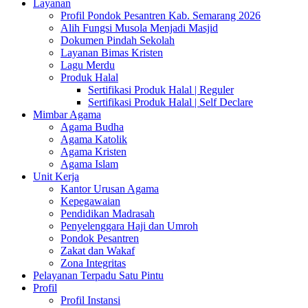
Layanan
Profil Pondok Pesantren Kab. Semarang 2026
Alih Fungsi Musola Menjadi Masjid
Dokumen Pindah Sekolah
Layanan Bimas Kristen
Lagu Merdu
Produk Halal
Sertifikasi Produk Halal | Reguler
Sertifikasi Produk Halal | Self Declare
Mimbar Agama
Agama Budha
Agama Katolik
Agama Kristen
Agama Islam
Unit Kerja
Kantor Urusan Agama
Kepegawaian
Pendidikan Madrasah
Penyelenggara Haji dan Umroh
Pondok Pesantren
Zakat dan Wakaf
Zona Integritas
Pelayanan Terpadu Satu Pintu
Profil
Profil Instansi