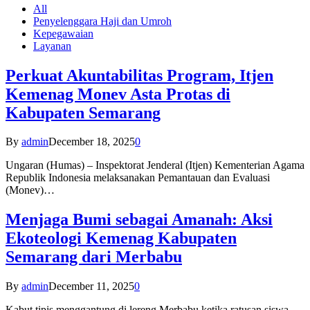
All
Penyelenggara Haji dan Umroh
Kepegawaian
Layanan
Perkuat Akuntabilitas Program, Itjen
Kemenag Monev Asta Protas di
Kabupaten Semarang
By
admin
December 18, 2025
0
Ungaran (Humas) – Inspektorat Jenderal (Itjen) Kementerian Agama
Republik Indonesia melaksanakan Pemantauan dan Evaluasi
(Monev)…
Menjaga Bumi sebagai Amanah: Aksi
Ekoteologi Kemenag Kabupaten
Semarang dari Merbabu
By
admin
December 11, 2025
0
Kabut tipis menggantung di lereng Merbabu ketika ratusan siswa-