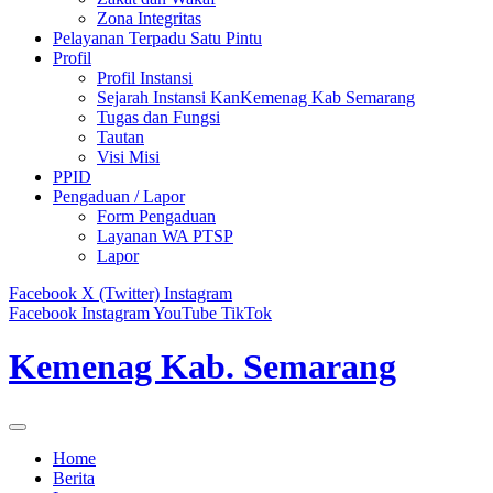
Zona Integritas
Pelayanan Terpadu Satu Pintu
Profil
Profil Instansi
Sejarah Instansi KanKemenag Kab Semarang
Tugas dan Fungsi
Tautan
Visi Misi
PPID
Pengaduan / Lapor
Form Pengaduan
Layanan WA PTSP
Lapor
Facebook
X (Twitter)
Instagram
Facebook
Instagram
YouTube
TikTok
Kemenag Kab. Semarang
Home
Berita