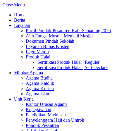
Close Menu
Home
Berita
Layanan
Profil Pondok Pesantren Kab. Semarang 2026
Alih Fungsi Musola Menjadi Masjid
Dokumen Pindah Sekolah
Layanan Bimas Kristen
Lagu Merdu
Produk Halal
Sertifikasi Produk Halal | Reguler
Sertifikasi Produk Halal | Self Declare
Mimbar Agama
Agama Budha
Agama Katolik
Agama Kristen
Agama Islam
Unit Kerja
Kantor Urusan Agama
Kepegawaian
Pendidikan Madrasah
Penyelenggara Haji dan Umroh
Pondok Pesantren
Zakat dan Wakaf