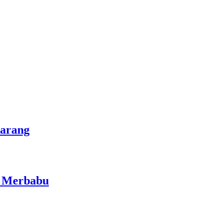
marang
i Merbabu