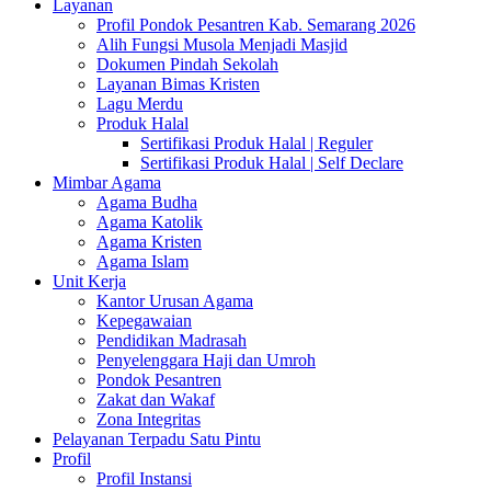
Layanan
Profil Pondok Pesantren Kab. Semarang 2026
Alih Fungsi Musola Menjadi Masjid
Dokumen Pindah Sekolah
Layanan Bimas Kristen
Lagu Merdu
Produk Halal
Sertifikasi Produk Halal | Reguler
Sertifikasi Produk Halal | Self Declare
Mimbar Agama
Agama Budha
Agama Katolik
Agama Kristen
Agama Islam
Unit Kerja
Kantor Urusan Agama
Kepegawaian
Pendidikan Madrasah
Penyelenggara Haji dan Umroh
Pondok Pesantren
Zakat dan Wakaf
Zona Integritas
Pelayanan Terpadu Satu Pintu
Profil
Profil Instansi