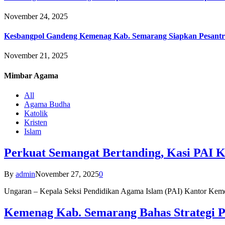
November 24, 2025
Kesbangpol Gandeng Kemenag Kab. Semarang Siapkan Pesantr
November 21, 2025
Mimbar
Agama
All
Agama Budha
Katolik
Kristen
Islam
Perkuat Semangat Bertanding, Kasi PAI 
By
admin
November 27, 2025
0
Ungaran – Kepala Seksi Pendidikan Agama Islam (PAI) Kantor K
Kemenag Kab. Semarang Bahas Strategi P