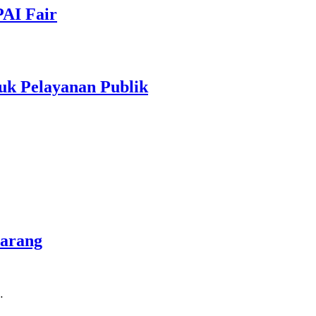
PAI Fair
uk Pelayanan Publik
marang
…