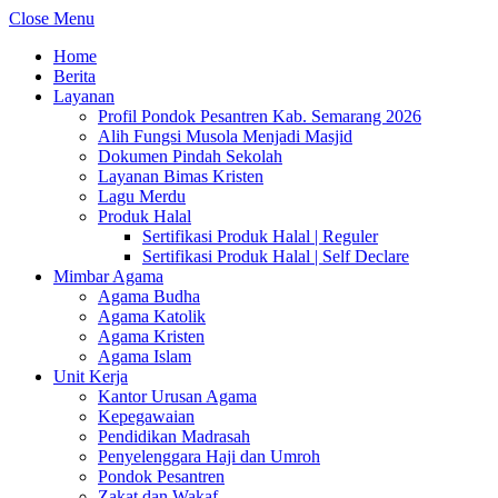
Close Menu
Home
Berita
Layanan
Profil Pondok Pesantren Kab. Semarang 2026
Alih Fungsi Musola Menjadi Masjid
Dokumen Pindah Sekolah
Layanan Bimas Kristen
Lagu Merdu
Produk Halal
Sertifikasi Produk Halal | Reguler
Sertifikasi Produk Halal | Self Declare
Mimbar Agama
Agama Budha
Agama Katolik
Agama Kristen
Agama Islam
Unit Kerja
Kantor Urusan Agama
Kepegawaian
Pendidikan Madrasah
Penyelenggara Haji dan Umroh
Pondok Pesantren
Zakat dan Wakaf