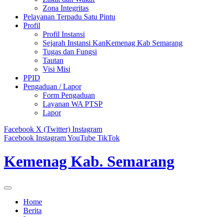
Zona Integritas
Pelayanan Terpadu Satu Pintu
Profil
Profil Instansi
Sejarah Instansi KanKemenag Kab Semarang
Tugas dan Fungsi
Tautan
Visi Misi
PPID
Pengaduan / Lapor
Form Pengaduan
Layanan WA PTSP
Lapor
Facebook
X (Twitter)
Instagram
Facebook
Instagram
YouTube
TikTok
Kemenag Kab. Semarang
Home
Berita