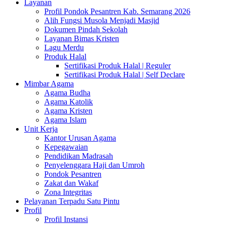
Layanan
Profil Pondok Pesantren Kab. Semarang 2026
Alih Fungsi Musola Menjadi Masjid
Dokumen Pindah Sekolah
Layanan Bimas Kristen
Lagu Merdu
Produk Halal
Sertifikasi Produk Halal | Reguler
Sertifikasi Produk Halal | Self Declare
Mimbar Agama
Agama Budha
Agama Katolik
Agama Kristen
Agama Islam
Unit Kerja
Kantor Urusan Agama
Kepegawaian
Pendidikan Madrasah
Penyelenggara Haji dan Umroh
Pondok Pesantren
Zakat dan Wakaf
Zona Integritas
Pelayanan Terpadu Satu Pintu
Profil
Profil Instansi