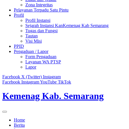
Zona Integritas
Pelayanan Terpadu Satu Pintu
Profil
Profil Instansi
Sejarah Instansi KanKemenag Kab Semarang
Tugas dan Fungsi
Tautan
Visi Misi
PPID
Pengaduan / Lapor
Form Pengaduan
Layanan WA PTSP
Lapor
Facebook
X (Twitter)
Instagram
Facebook
Instagram
YouTube
TikTok
Kemenag Kab. Semarang
Home
Berita