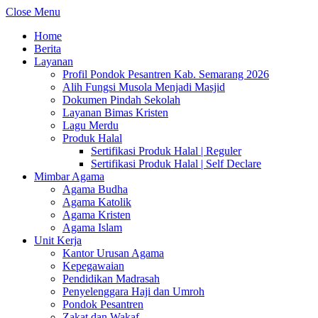
Close Menu
Home
Berita
Layanan
Profil Pondok Pesantren Kab. Semarang 2026
Alih Fungsi Musola Menjadi Masjid
Dokumen Pindah Sekolah
Layanan Bimas Kristen
Lagu Merdu
Produk Halal
Sertifikasi Produk Halal | Reguler
Sertifikasi Produk Halal | Self Declare
Mimbar Agama
Agama Budha
Agama Katolik
Agama Kristen
Agama Islam
Unit Kerja
Kantor Urusan Agama
Kepegawaian
Pendidikan Madrasah
Penyelenggara Haji dan Umroh
Pondok Pesantren
Zakat dan Wakaf