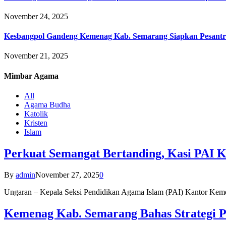
November 24, 2025
Kesbangpol Gandeng Kemenag Kab. Semarang Siapkan Pesantr
November 21, 2025
Mimbar
Agama
All
Agama Budha
Katolik
Kristen
Islam
Perkuat Semangat Bertanding, Kasi PAI 
By
admin
November 27, 2025
0
Ungaran – Kepala Seksi Pendidikan Agama Islam (PAI) Kantor K
Kemenag Kab. Semarang Bahas Strategi P