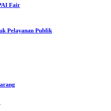
PAI Fair
uk Pelayanan Publik
marang
…