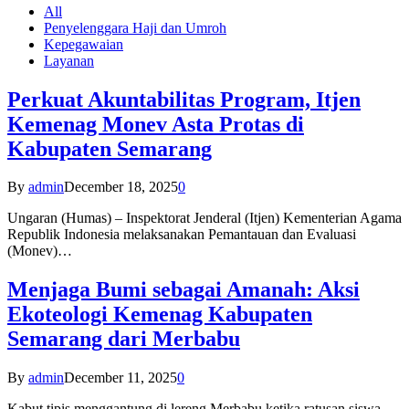
All
Penyelenggara Haji dan Umroh
Kepegawaian
Layanan
Perkuat Akuntabilitas Program, Itjen
Kemenag Monev Asta Protas di
Kabupaten Semarang
By
admin
December 18, 2025
0
Ungaran (Humas) – Inspektorat Jenderal (Itjen) Kementerian Agama
Republik Indonesia melaksanakan Pemantauan dan Evaluasi
(Monev)…
Menjaga Bumi sebagai Amanah: Aksi
Ekoteologi Kemenag Kabupaten
Semarang dari Merbabu
By
admin
December 11, 2025
0
Kabut tipis menggantung di lereng Merbabu ketika ratusan siswa-