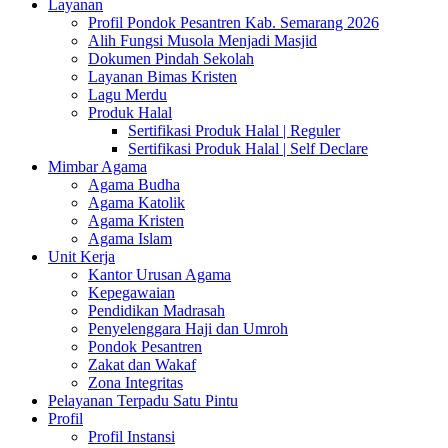
Layanan
Profil Pondok Pesantren Kab. Semarang 2026
Alih Fungsi Musola Menjadi Masjid
Dokumen Pindah Sekolah
Layanan Bimas Kristen
Lagu Merdu
Produk Halal
Sertifikasi Produk Halal | Reguler
Sertifikasi Produk Halal | Self Declare
Mimbar Agama
Agama Budha
Agama Katolik
Agama Kristen
Agama Islam
Unit Kerja
Kantor Urusan Agama
Kepegawaian
Pendidikan Madrasah
Penyelenggara Haji dan Umroh
Pondok Pesantren
Zakat dan Wakaf
Zona Integritas
Pelayanan Terpadu Satu Pintu
Profil
Profil Instansi