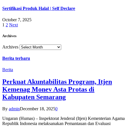
Sertifikasi Produk Halal | Self Declare
October 7, 2025
1
2
Next
Archives
Archives
Berita terbaru
Berita
Perkuat Akuntabilitas Program, Itjen
Kemenag Monev Asta Protas di
Kabupaten Semarang
By
admin
December 18, 2025
0
Ungaran (Humas) – Inspektorat Jenderal (Itjen) Kementerian Agama
Republik Indonesia melaksanakan Pemantauan dan Evaluasi