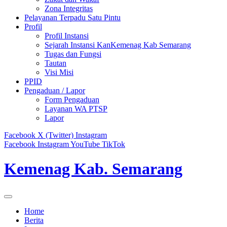
Zona Integritas
Pelayanan Terpadu Satu Pintu
Profil
Profil Instansi
Sejarah Instansi KanKemenag Kab Semarang
Tugas dan Fungsi
Tautan
Visi Misi
PPID
Pengaduan / Lapor
Form Pengaduan
Layanan WA PTSP
Lapor
Facebook
X (Twitter)
Instagram
Facebook
Instagram
YouTube
TikTok
Kemenag Kab. Semarang
Home
Berita