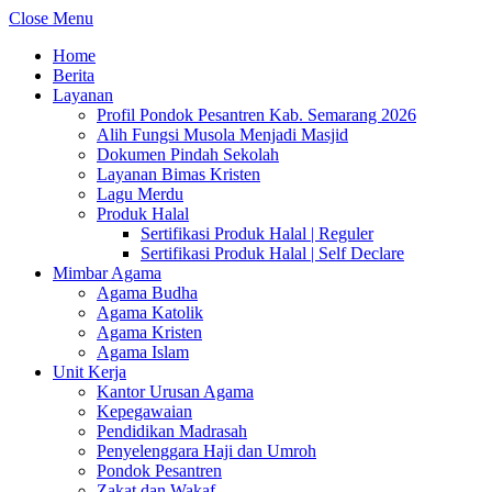
Close Menu
Home
Berita
Layanan
Profil Pondok Pesantren Kab. Semarang 2026
Alih Fungsi Musola Menjadi Masjid
Dokumen Pindah Sekolah
Layanan Bimas Kristen
Lagu Merdu
Produk Halal
Sertifikasi Produk Halal | Reguler
Sertifikasi Produk Halal | Self Declare
Mimbar Agama
Agama Budha
Agama Katolik
Agama Kristen
Agama Islam
Unit Kerja
Kantor Urusan Agama
Kepegawaian
Pendidikan Madrasah
Penyelenggara Haji dan Umroh
Pondok Pesantren
Zakat dan Wakaf