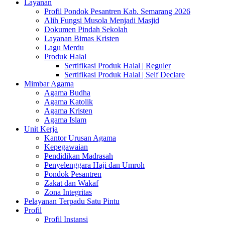
Layanan
Profil Pondok Pesantren Kab. Semarang 2026
Alih Fungsi Musola Menjadi Masjid
Dokumen Pindah Sekolah
Layanan Bimas Kristen
Lagu Merdu
Produk Halal
Sertifikasi Produk Halal | Reguler
Sertifikasi Produk Halal | Self Declare
Mimbar Agama
Agama Budha
Agama Katolik
Agama Kristen
Agama Islam
Unit Kerja
Kantor Urusan Agama
Kepegawaian
Pendidikan Madrasah
Penyelenggara Haji dan Umroh
Pondok Pesantren
Zakat dan Wakaf
Zona Integritas
Pelayanan Terpadu Satu Pintu
Profil
Profil Instansi