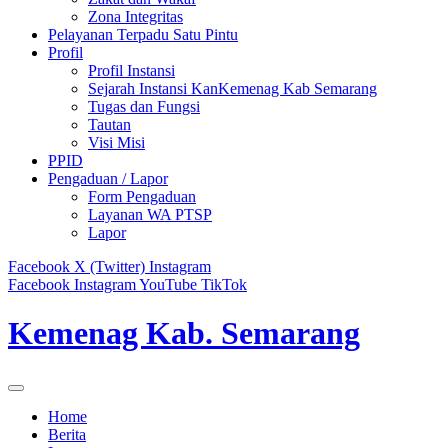
Zona Integritas
Pelayanan Terpadu Satu Pintu
Profil
Profil Instansi
Sejarah Instansi KanKemenag Kab Semarang
Tugas dan Fungsi
Tautan
Visi Misi
PPID
Pengaduan / Lapor
Form Pengaduan
Layanan WA PTSP
Lapor
Facebook
X (Twitter)
Instagram
Facebook
Instagram
YouTube
TikTok
Kemenag Kab. Semarang
Home
Berita