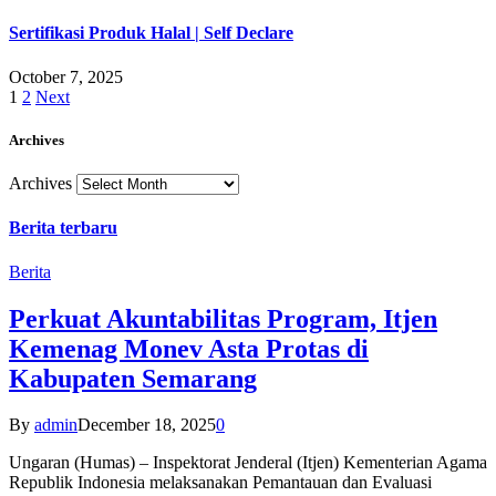
Sertifikasi Produk Halal | Self Declare
October 7, 2025
1
2
Next
Archives
Archives
Berita terbaru
Berita
Perkuat Akuntabilitas Program, Itjen
Kemenag Monev Asta Protas di
Kabupaten Semarang
By
admin
December 18, 2025
0
Ungaran (Humas) – Inspektorat Jenderal (Itjen) Kementerian Agama
Republik Indonesia melaksanakan Pemantauan dan Evaluasi