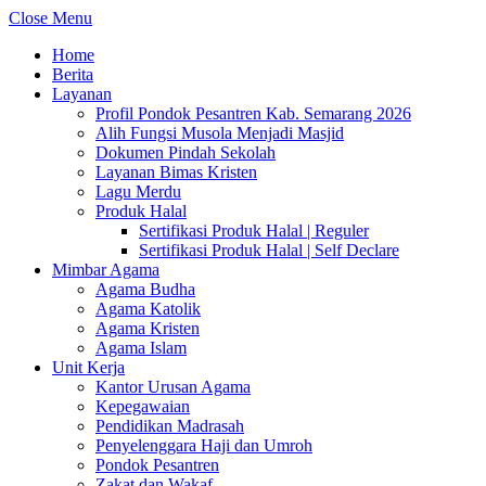
Close Menu
Home
Berita
Layanan
Profil Pondok Pesantren Kab. Semarang 2026
Alih Fungsi Musola Menjadi Masjid
Dokumen Pindah Sekolah
Layanan Bimas Kristen
Lagu Merdu
Produk Halal
Sertifikasi Produk Halal | Reguler
Sertifikasi Produk Halal | Self Declare
Mimbar Agama
Agama Budha
Agama Katolik
Agama Kristen
Agama Islam
Unit Kerja
Kantor Urusan Agama
Kepegawaian
Pendidikan Madrasah
Penyelenggara Haji dan Umroh
Pondok Pesantren
Zakat dan Wakaf