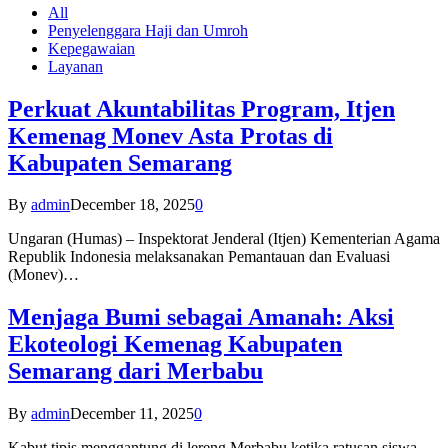
All
Penyelenggara Haji dan Umroh
Kepegawaian
Layanan
Perkuat Akuntabilitas Program, Itjen
Kemenag Monev Asta Protas di
Kabupaten Semarang
By
admin
December 18, 2025
0
Ungaran (Humas) – Inspektorat Jenderal (Itjen) Kementerian Agama
Republik Indonesia melaksanakan Pemantauan dan Evaluasi
(Monev)…
Menjaga Bumi sebagai Amanah: Aksi
Ekoteologi Kemenag Kabupaten
Semarang dari Merbabu
By
admin
December 11, 2025
0
Kabut tipis menggantung di lereng Merbabu ketika ratusan siswa-