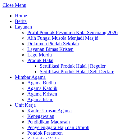
Close Menu
Home
Berita
Layanan
Profil Pondok Pesantren Kab. Semarang 2026
Alih Fungsi Musola Menjadi Masjid
Dokumen Pindah Sekolah
Layanan Bimas Kristen
Lagu Merdu
Produk Halal
Sertifikasi Produk Halal | Reguler
Sertifikasi Produk Halal | Self Declare
Mimbar Agama
Agama Budha
Agama Katolik
Agama Kristen
Agama Islam
Unit Kerja
Kantor Urusan Agama
Kepegawaian
Pendidikan Madrasah
Penyelenggara Haji dan Umroh
Pondok Pesantren
Zakat dan Wakaf