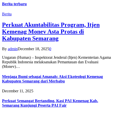
Berita terbaru
Berita
Perkuat Akuntabilitas Program, Itjen
Kemenag Monev Asta Protas di
Kabupaten Semarang
By
admin
December 18, 2025
0
Ungaran (Humas) – Inspektorat Jenderal (Itjen) Kementerian Agama
Republik Indonesia melaksanakan Pemantauan dan Evaluasi
(Monev)…
Menjaga Bumi sebagai Amanah: Aksi Ekoteologi Kemenag
Kabupaten Semarang dari Merbabu
December 11, 2025
Perkuat Semangat Bertanding, Kasi PAI Kemenag Kab.
Semarang Kunjungi Peserta PAI Fair