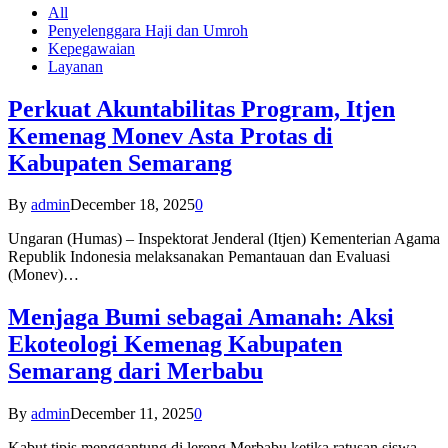
All
Penyelenggara Haji dan Umroh
Kepegawaian
Layanan
Perkuat Akuntabilitas Program, Itjen
Kemenag Monev Asta Protas di
Kabupaten Semarang
By
admin
December 18, 2025
0
Ungaran (Humas) – Inspektorat Jenderal (Itjen) Kementerian Agama
Republik Indonesia melaksanakan Pemantauan dan Evaluasi
(Monev)…
Menjaga Bumi sebagai Amanah: Aksi
Ekoteologi Kemenag Kabupaten
Semarang dari Merbabu
By
admin
December 11, 2025
0
Kabut tipis menggantung di lereng Merbabu ketika ratusan siswa-