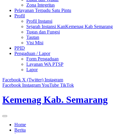
Zona Integritas
Pelayanan Terpadu Satu Pintu
Profil
Profil Instansi
Sejarah Instansi KanKemenag Kab Semarang
Tugas dan Fungsi
Tautan
Visi Misi
PPID
Pengaduan / Lapor
Form Pengaduan
Layanan WA PTSP
Lapor
Facebook
X (Twitter)
Instagram
Facebook
Instagram
YouTube
TikTok
Kemenag Kab. Semarang
Home
Berita