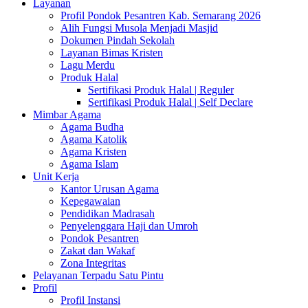
Layanan
Profil Pondok Pesantren Kab. Semarang 2026
Alih Fungsi Musola Menjadi Masjid
Dokumen Pindah Sekolah
Layanan Bimas Kristen
Lagu Merdu
Produk Halal
Sertifikasi Produk Halal | Reguler
Sertifikasi Produk Halal | Self Declare
Mimbar Agama
Agama Budha
Agama Katolik
Agama Kristen
Agama Islam
Unit Kerja
Kantor Urusan Agama
Kepegawaian
Pendidikan Madrasah
Penyelenggara Haji dan Umroh
Pondok Pesantren
Zakat dan Wakaf
Zona Integritas
Pelayanan Terpadu Satu Pintu
Profil
Profil Instansi