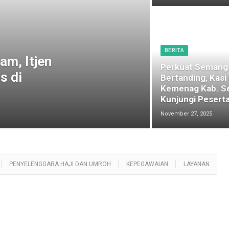
BERITA
am, Itjen
Perkuat Semang
s di
Bertanding, Kasi
Kemenag Kab. S
Kunjungi Peserta
November 27, 2025
PENYELENGGARA HAJI DAN UMROH
KEPEGAWAIAN
LAYANAN