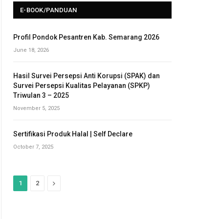
E-BOOK/PANDUAN
Profil Pondok Pesantren Kab. Semarang 2026
June 18, 2026
Hasil Survei Persepsi Anti Korupsi (SPAK) dan
Survei Persepsi Kualitas Pelayanan (SPKP)
Triwulan 3 – 2025
November 5, 2025
Sertifikasi Produk Halal | Self Declare
October 7, 2025
N
1
2
e
x