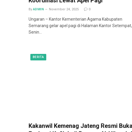
Koordinasi Lewat Apel Pagi
By
ADMIN
November 24, 2025
0
Ungaran – Kantor Kementerian Agama Kabupaten
Semarang gelar apel pagi di Halaman Kantor Setempat,
Senin…
BERITA
Kakanwil Kemenag Jateng Resmi Buk