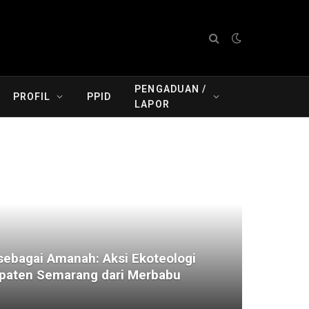
PENGADUAN /
PROFIL
PPID
LAPOR
ebagai Amanah: Aksi Ekoteologi
aten Semarang dari Merbabu