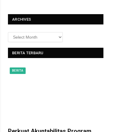
t
ARCHIVES
BERITA TERBARU
BERITA
Perkuat Akuntabilitas Program,