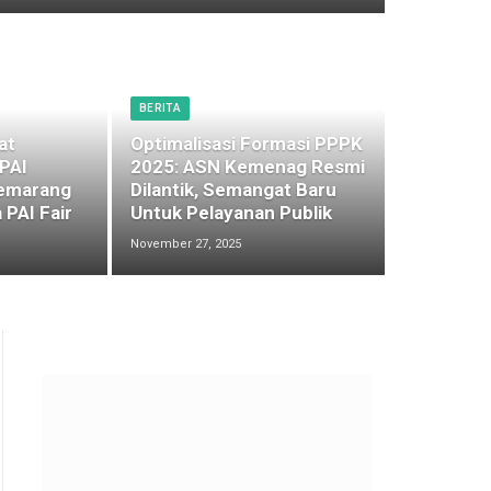
BERITA
at
Optimalisasi Formasi PPPK
 PAI
2025: ASN Kemenag Resmi
emarang
Dilantik, Semangat Baru
 PAI Fair
Untuk Pelayanan Publik
November 27, 2025