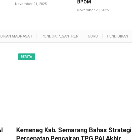
BPOM
November 21, 2025
November 20, 2025
IDIKAN MADRASAH
PONDOK PESANTREN
GURU
PENDIDIKAN
BERITA
I
Kemenag Kab. Semarang Bahas Strategi
Percepatan Pencairan TPG PAI Akhir