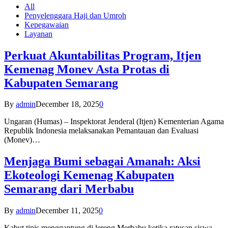
All
Penyelenggara Haji dan Umroh
Kepegawaian
Layanan
Perkuat Akuntabilitas Program, Itjen
Kemenag Monev Asta Protas di
Kabupaten Semarang
By
admin
December 18, 2025
0
Ungaran (Humas) – Inspektorat Jenderal (Itjen) Kementerian Agama
Republik Indonesia melaksanakan Pemantauan dan Evaluasi
(Monev)…
Menjaga Bumi sebagai Amanah: Aksi
Ekoteologi Kemenag Kabupaten
Semarang dari Merbabu
By
admin
December 11, 2025
0
Kabut tipis menggantung di lereng Merbabu ketika ratusan siswa-