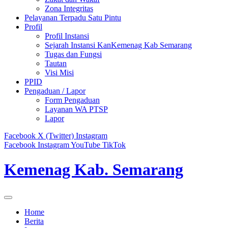
Zona Integritas
Pelayanan Terpadu Satu Pintu
Profil
Profil Instansi
Sejarah Instansi KanKemenag Kab Semarang
Tugas dan Fungsi
Tautan
Visi Misi
PPID
Pengaduan / Lapor
Form Pengaduan
Layanan WA PTSP
Lapor
Facebook
X (Twitter)
Instagram
Facebook
Instagram
YouTube
TikTok
Kemenag Kab. Semarang
Home
Berita