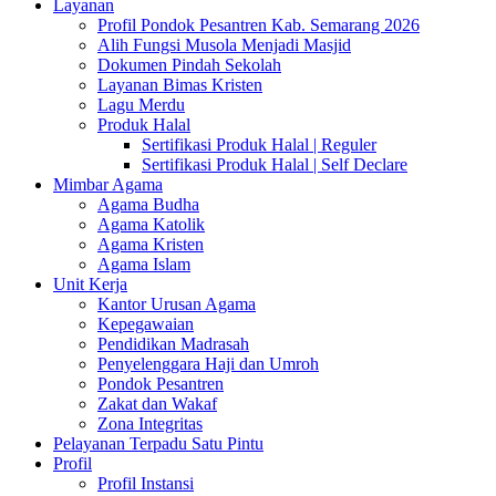
Layanan
Profil Pondok Pesantren Kab. Semarang 2026
Alih Fungsi Musola Menjadi Masjid
Dokumen Pindah Sekolah
Layanan Bimas Kristen
Lagu Merdu
Produk Halal
Sertifikasi Produk Halal | Reguler
Sertifikasi Produk Halal | Self Declare
Mimbar Agama
Agama Budha
Agama Katolik
Agama Kristen
Agama Islam
Unit Kerja
Kantor Urusan Agama
Kepegawaian
Pendidikan Madrasah
Penyelenggara Haji dan Umroh
Pondok Pesantren
Zakat dan Wakaf
Zona Integritas
Pelayanan Terpadu Satu Pintu
Profil
Profil Instansi