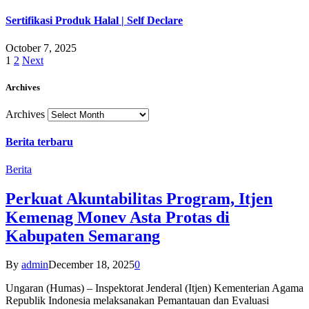
Sertifikasi Produk Halal | Self Declare
October 7, 2025
1
2
Next
Archives
Archives
Berita terbaru
Berita
Perkuat Akuntabilitas Program, Itjen
Kemenag Monev Asta Protas di
Kabupaten Semarang
By
admin
December 18, 2025
0
Ungaran (Humas) – Inspektorat Jenderal (Itjen) Kementerian Agama
Republik Indonesia melaksanakan Pemantauan dan Evaluasi