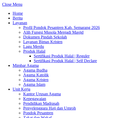
Close Menu
Home
Berita
Layanan
Profil Pondok Pesantren Kab. Semarang 2026
Alih Fungsi Musola Menjadi Masjid
Dokumen Pindah Sekolah
Layanan Bimas Kristen
Lagu Merdu
Produk Halal
Sertifikasi Produk Halal | Reguler
Sertifikasi Produk Halal | Self Declare
Mimbar Agama
Agama Budha
Agama Katolik
Agama Kristen
Agama Islam
Unit Kerja
Kantor Urusan Agama
Kepegawaian
Pendidikan Madrasah
Penyelenggara Haji dan Umroh
Pondok Pesantren
Zakat dan Wakaf