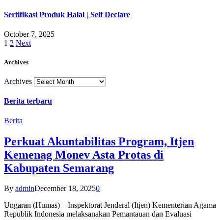
Sertifikasi Produk Halal | Self Declare
October 7, 2025
1
2
Next
Archives
Archives
Berita terbaru
Berita
Perkuat Akuntabilitas Program, Itjen
Kemenag Monev Asta Protas di
Kabupaten Semarang
By
admin
December 18, 2025
0
Ungaran (Humas) – Inspektorat Jenderal (Itjen) Kementerian Agama
Republik Indonesia melaksanakan Pemantauan dan Evaluasi