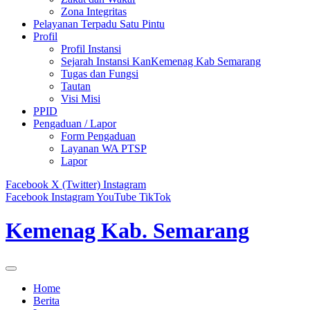
Zona Integritas
Pelayanan Terpadu Satu Pintu
Profil
Profil Instansi
Sejarah Instansi KanKemenag Kab Semarang
Tugas dan Fungsi
Tautan
Visi Misi
PPID
Pengaduan / Lapor
Form Pengaduan
Layanan WA PTSP
Lapor
Facebook
X (Twitter)
Instagram
Facebook
Instagram
YouTube
TikTok
Kemenag Kab. Semarang
Home
Berita