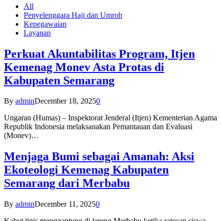
All
Penyelenggara Haji dan Umroh
Kepegawaian
Layanan
Perkuat Akuntabilitas Program, Itjen
Kemenag Monev Asta Protas di
Kabupaten Semarang
By
admin
December 18, 2025
0
Ungaran (Humas) – Inspektorat Jenderal (Itjen) Kementerian Agama
Republik Indonesia melaksanakan Pemantauan dan Evaluasi
(Monev)…
Menjaga Bumi sebagai Amanah: Aksi
Ekoteologi Kemenag Kabupaten
Semarang dari Merbabu
By
admin
December 11, 2025
0
Kabut tipis menggantung di lereng Merbabu ketika ratusan siswa-