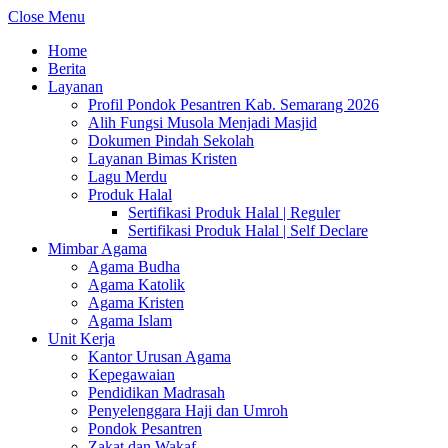
Close Menu
Home
Berita
Layanan
Profil Pondok Pesantren Kab. Semarang 2026
Alih Fungsi Musola Menjadi Masjid
Dokumen Pindah Sekolah
Layanan Bimas Kristen
Lagu Merdu
Produk Halal
Sertifikasi Produk Halal | Reguler
Sertifikasi Produk Halal | Self Declare
Mimbar Agama
Agama Budha
Agama Katolik
Agama Kristen
Agama Islam
Unit Kerja
Kantor Urusan Agama
Kepegawaian
Pendidikan Madrasah
Penyelenggara Haji dan Umroh
Pondok Pesantren
Zakat dan Wakaf