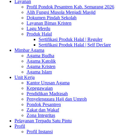
Layanan
Profil Pondok Pesantren Kab. Semarang 2026
Alih Fungsi Musola Menjadi Masjid
Dokumen Pindah Sekolah
Layanan Bimas Kristen
Lagu Merdu
Produk Halal
Sertifikasi Produk Halal | Reguler
Sertifikasi Produk Halal | Self Declare
Mimbar Agama
Agama Budha
Agama Katolik
Agama Kristen
Agama Islam
Unit Kerja
Kantor Urusan Agama
Kepegawaian
Pendidikan Madrasah
Penyelenggara Haji dan Umroh
Pondok Pesantren
Zakat dan Wakaf
Zona Integritas
Pelayanan Terpadu Satu Pintu
Profil
Profil Instansi