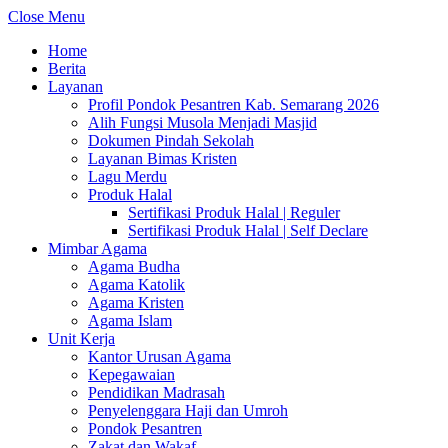
Close Menu
Home
Berita
Layanan
Profil Pondok Pesantren Kab. Semarang 2026
Alih Fungsi Musola Menjadi Masjid
Dokumen Pindah Sekolah
Layanan Bimas Kristen
Lagu Merdu
Produk Halal
Sertifikasi Produk Halal | Reguler
Sertifikasi Produk Halal | Self Declare
Mimbar Agama
Agama Budha
Agama Katolik
Agama Kristen
Agama Islam
Unit Kerja
Kantor Urusan Agama
Kepegawaian
Pendidikan Madrasah
Penyelenggara Haji dan Umroh
Pondok Pesantren
Zakat dan Wakaf