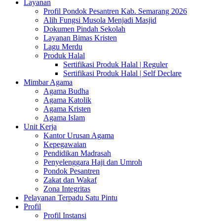
Layanan
Profil Pondok Pesantren Kab. Semarang 2026
Alih Fungsi Musola Menjadi Masjid
Dokumen Pindah Sekolah
Layanan Bimas Kristen
Lagu Merdu
Produk Halal
Sertifikasi Produk Halal | Reguler
Sertifikasi Produk Halal | Self Declare
Mimbar Agama
Agama Budha
Agama Katolik
Agama Kristen
Agama Islam
Unit Kerja
Kantor Urusan Agama
Kepegawaian
Pendidikan Madrasah
Penyelenggara Haji dan Umroh
Pondok Pesantren
Zakat dan Wakaf
Zona Integritas
Pelayanan Terpadu Satu Pintu
Profil
Profil Instansi