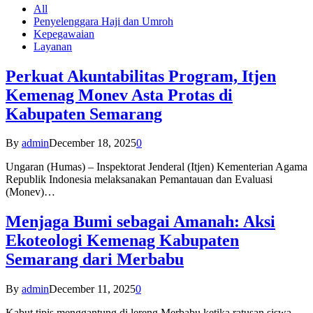
All
Penyelenggara Haji dan Umroh
Kepegawaian
Layanan
Perkuat Akuntabilitas Program, Itjen
Kemenag Monev Asta Protas di
Kabupaten Semarang
By
admin
December 18, 2025
0
Ungaran (Humas) – Inspektorat Jenderal (Itjen) Kementerian Agama
Republik Indonesia melaksanakan Pemantauan dan Evaluasi
(Monev)…
Menjaga Bumi sebagai Amanah: Aksi
Ekoteologi Kemenag Kabupaten
Semarang dari Merbabu
By
admin
December 11, 2025
0
Kabut tipis menggantung di lereng Merbabu ketika ratusan siswa-