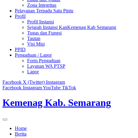
Zona Integritas
Pelayanan Terpadu Satu Pintu
Profil
Profil Instansi
Sejarah Instansi KanKemenag Kab Semarang
Tugas dan Fungsi
Tautan
Visi Misi
PPID
Pengaduan / Lapor
Form Pengaduan
Layanan WA PTSP
Lapor
Facebook
X (Twitter)
Instagram
Facebook
Instagram
YouTube
TikTok
Kemenag Kab. Semarang
Home
Berita