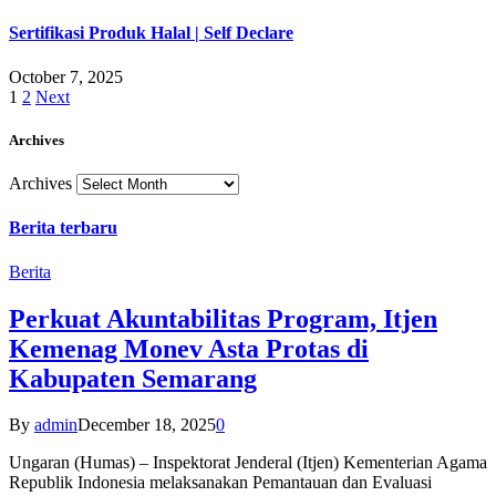
Sertifikasi Produk Halal | Self Declare
October 7, 2025
1
2
Next
Archives
Archives
Berita terbaru
Berita
Perkuat Akuntabilitas Program, Itjen
Kemenag Monev Asta Protas di
Kabupaten Semarang
By
admin
December 18, 2025
0
Ungaran (Humas) – Inspektorat Jenderal (Itjen) Kementerian Agama
Republik Indonesia melaksanakan Pemantauan dan Evaluasi