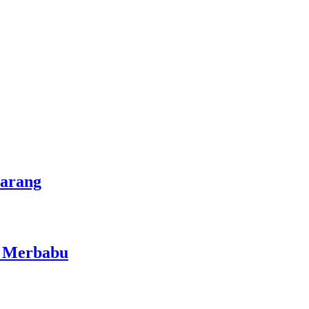
marang
i Merbabu