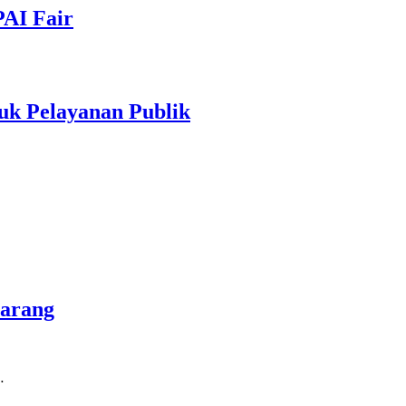
PAI Fair
uk Pelayanan Publik
marang
…