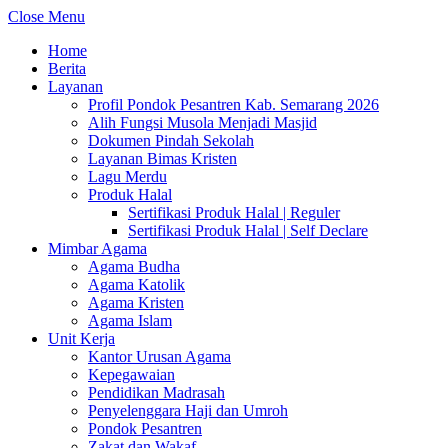
Close Menu
Home
Berita
Layanan
Profil Pondok Pesantren Kab. Semarang 2026
Alih Fungsi Musola Menjadi Masjid
Dokumen Pindah Sekolah
Layanan Bimas Kristen
Lagu Merdu
Produk Halal
Sertifikasi Produk Halal | Reguler
Sertifikasi Produk Halal | Self Declare
Mimbar Agama
Agama Budha
Agama Katolik
Agama Kristen
Agama Islam
Unit Kerja
Kantor Urusan Agama
Kepegawaian
Pendidikan Madrasah
Penyelenggara Haji dan Umroh
Pondok Pesantren
Zakat dan Wakaf