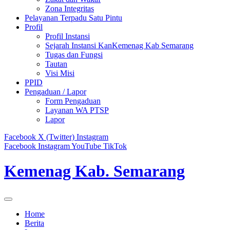
Zona Integritas
Pelayanan Terpadu Satu Pintu
Profil
Profil Instansi
Sejarah Instansi KanKemenag Kab Semarang
Tugas dan Fungsi
Tautan
Visi Misi
PPID
Pengaduan / Lapor
Form Pengaduan
Layanan WA PTSP
Lapor
Facebook
X (Twitter)
Instagram
Facebook
Instagram
YouTube
TikTok
Kemenag Kab. Semarang
Home
Berita