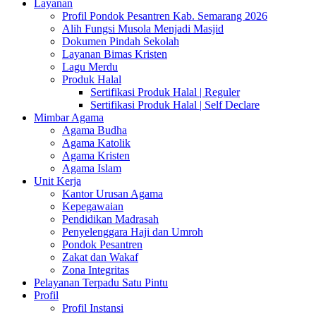
Layanan
Profil Pondok Pesantren Kab. Semarang 2026
Alih Fungsi Musola Menjadi Masjid
Dokumen Pindah Sekolah
Layanan Bimas Kristen
Lagu Merdu
Produk Halal
Sertifikasi Produk Halal | Reguler
Sertifikasi Produk Halal | Self Declare
Mimbar Agama
Agama Budha
Agama Katolik
Agama Kristen
Agama Islam
Unit Kerja
Kantor Urusan Agama
Kepegawaian
Pendidikan Madrasah
Penyelenggara Haji dan Umroh
Pondok Pesantren
Zakat dan Wakaf
Zona Integritas
Pelayanan Terpadu Satu Pintu
Profil
Profil Instansi