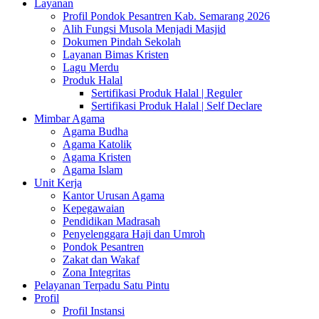
Layanan
Profil Pondok Pesantren Kab. Semarang 2026
Alih Fungsi Musola Menjadi Masjid
Dokumen Pindah Sekolah
Layanan Bimas Kristen
Lagu Merdu
Produk Halal
Sertifikasi Produk Halal | Reguler
Sertifikasi Produk Halal | Self Declare
Mimbar Agama
Agama Budha
Agama Katolik
Agama Kristen
Agama Islam
Unit Kerja
Kantor Urusan Agama
Kepegawaian
Pendidikan Madrasah
Penyelenggara Haji dan Umroh
Pondok Pesantren
Zakat dan Wakaf
Zona Integritas
Pelayanan Terpadu Satu Pintu
Profil
Profil Instansi