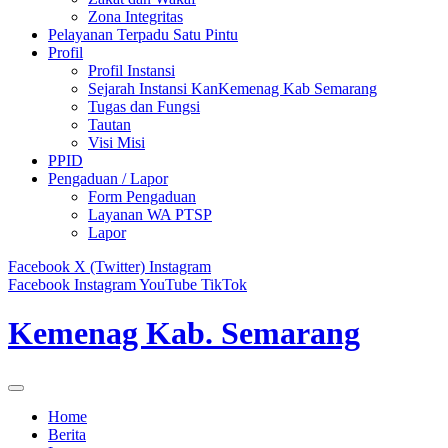
Zona Integritas
Pelayanan Terpadu Satu Pintu
Profil
Profil Instansi
Sejarah Instansi KanKemenag Kab Semarang
Tugas dan Fungsi
Tautan
Visi Misi
PPID
Pengaduan / Lapor
Form Pengaduan
Layanan WA PTSP
Lapor
Facebook
X (Twitter)
Instagram
Facebook
Instagram
YouTube
TikTok
Kemenag Kab. Semarang
Home
Berita