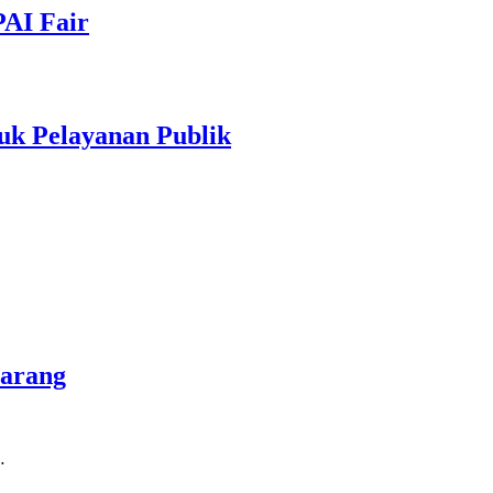
PAI Fair
uk Pelayanan Publik
marang
…