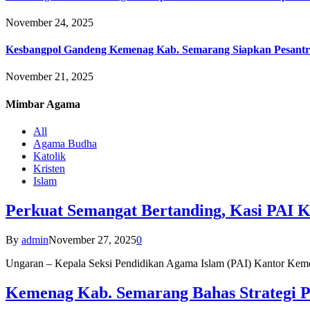
November 24, 2025
Kesbangpol Gandeng Kemenag Kab. Semarang Siapkan Pesantr
November 21, 2025
Mimbar
Agama
All
Agama Budha
Katolik
Kristen
Islam
Perkuat Semangat Bertanding, Kasi PAI 
By
admin
November 27, 2025
0
Ungaran – Kepala Seksi Pendidikan Agama Islam (PAI) Kantor K
Kemenag Kab. Semarang Bahas Strategi P