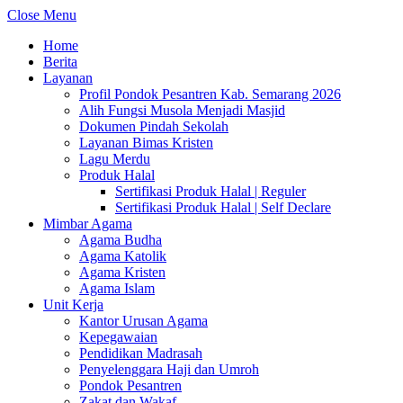
Close Menu
Home
Berita
Layanan
Profil Pondok Pesantren Kab. Semarang 2026
Alih Fungsi Musola Menjadi Masjid
Dokumen Pindah Sekolah
Layanan Bimas Kristen
Lagu Merdu
Produk Halal
Sertifikasi Produk Halal | Reguler
Sertifikasi Produk Halal | Self Declare
Mimbar Agama
Agama Budha
Agama Katolik
Agama Kristen
Agama Islam
Unit Kerja
Kantor Urusan Agama
Kepegawaian
Pendidikan Madrasah
Penyelenggara Haji dan Umroh
Pondok Pesantren
Zakat dan Wakaf