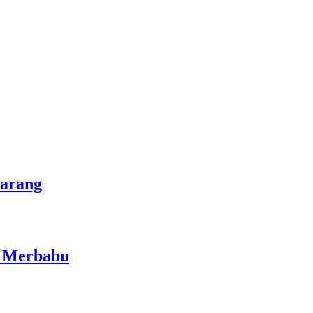
marang
i Merbabu