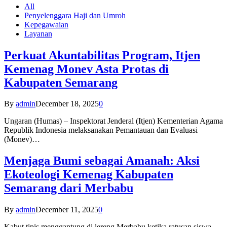
All
Penyelenggara Haji dan Umroh
Kepegawaian
Layanan
Perkuat Akuntabilitas Program, Itjen
Kemenag Monev Asta Protas di
Kabupaten Semarang
By
admin
December 18, 2025
0
Ungaran (Humas) – Inspektorat Jenderal (Itjen) Kementerian Agama
Republik Indonesia melaksanakan Pemantauan dan Evaluasi
(Monev)…
Menjaga Bumi sebagai Amanah: Aksi
Ekoteologi Kemenag Kabupaten
Semarang dari Merbabu
By
admin
December 11, 2025
0
Kabut tipis menggantung di lereng Merbabu ketika ratusan siswa-