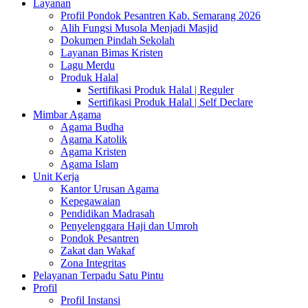
Layanan
Profil Pondok Pesantren Kab. Semarang 2026
Alih Fungsi Musola Menjadi Masjid
Dokumen Pindah Sekolah
Layanan Bimas Kristen
Lagu Merdu
Produk Halal
Sertifikasi Produk Halal | Reguler
Sertifikasi Produk Halal | Self Declare
Mimbar Agama
Agama Budha
Agama Katolik
Agama Kristen
Agama Islam
Unit Kerja
Kantor Urusan Agama
Kepegawaian
Pendidikan Madrasah
Penyelenggara Haji dan Umroh
Pondok Pesantren
Zakat dan Wakaf
Zona Integritas
Pelayanan Terpadu Satu Pintu
Profil
Profil Instansi