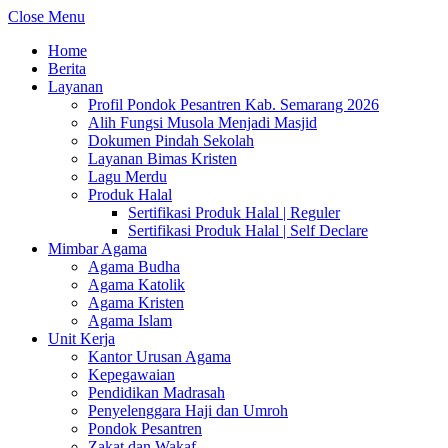
Close Menu
Home
Berita
Layanan
Profil Pondok Pesantren Kab. Semarang 2026
Alih Fungsi Musola Menjadi Masjid
Dokumen Pindah Sekolah
Layanan Bimas Kristen
Lagu Merdu
Produk Halal
Sertifikasi Produk Halal | Reguler
Sertifikasi Produk Halal | Self Declare
Mimbar Agama
Agama Budha
Agama Katolik
Agama Kristen
Agama Islam
Unit Kerja
Kantor Urusan Agama
Kepegawaian
Pendidikan Madrasah
Penyelenggara Haji dan Umroh
Pondok Pesantren
Zakat dan Wakaf