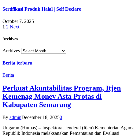
Sertifikasi Produk Halal | Self Declare
October 7, 2025
1
2
Next
Archives
Archives
Berita terbaru
Berita
Perkuat Akuntabilitas Program, Itjen
Kemenag Monev Asta Protas di
Kabupaten Semarang
By
admin
December 18, 2025
0
Ungaran (Humas) – Inspektorat Jenderal (Itjen) Kementerian Agama
Republik Indonesia melaksanakan Pemantauan dan Evaluasi