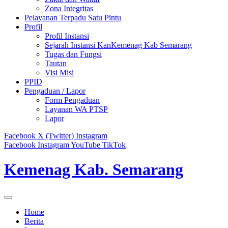
Zona Integritas
Pelayanan Terpadu Satu Pintu
Profil
Profil Instansi
Sejarah Instansi KanKemenag Kab Semarang
Tugas dan Fungsi
Tautan
Visi Misi
PPID
Pengaduan / Lapor
Form Pengaduan
Layanan WA PTSP
Lapor
Facebook
X (Twitter)
Instagram
Facebook
Instagram
YouTube
TikTok
Kemenag Kab. Semarang
Home
Berita