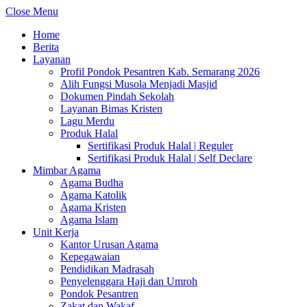
Close Menu
Home
Berita
Layanan
Profil Pondok Pesantren Kab. Semarang 2026
Alih Fungsi Musola Menjadi Masjid
Dokumen Pindah Sekolah
Layanan Bimas Kristen
Lagu Merdu
Produk Halal
Sertifikasi Produk Halal | Reguler
Sertifikasi Produk Halal | Self Declare
Mimbar Agama
Agama Budha
Agama Katolik
Agama Kristen
Agama Islam
Unit Kerja
Kantor Urusan Agama
Kepegawaian
Pendidikan Madrasah
Penyelenggara Haji dan Umroh
Pondok Pesantren
Zakat dan Wakaf