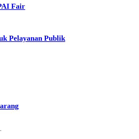
PAI Fair
uk Pelayanan Publik
marang
…