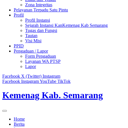
Zona Integritas
Pelayanan Terpadu Satu Pintu
Profil
Profil Instansi
Sejarah Instansi KanKemenag Kab Semarang
Tugas dan Fungsi
Tautan
Visi Misi
PPID
Pengaduan / Lapor
Form Pengaduan
Layanan WA PTSP
Lapor
Facebook
X (Twitter)
Instagram
Facebook
Instagram
YouTube
TikTok
Kemenag Kab. Semarang
Home
Berita