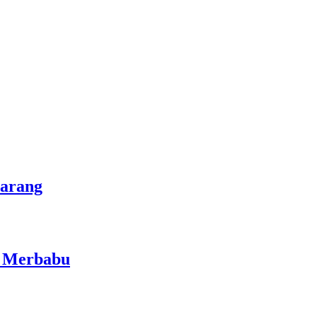
marang
i Merbabu