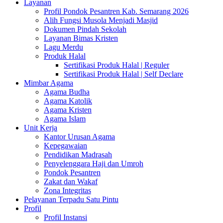
Layanan
Profil Pondok Pesantren Kab. Semarang 2026
Alih Fungsi Musola Menjadi Masjid
Dokumen Pindah Sekolah
Layanan Bimas Kristen
Lagu Merdu
Produk Halal
Sertifikasi Produk Halal | Reguler
Sertifikasi Produk Halal | Self Declare
Mimbar Agama
Agama Budha
Agama Katolik
Agama Kristen
Agama Islam
Unit Kerja
Kantor Urusan Agama
Kepegawaian
Pendidikan Madrasah
Penyelenggara Haji dan Umroh
Pondok Pesantren
Zakat dan Wakaf
Zona Integritas
Pelayanan Terpadu Satu Pintu
Profil
Profil Instansi