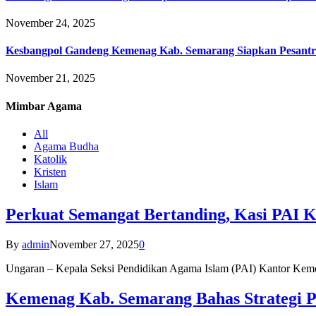
November 24, 2025
Kesbangpol Gandeng Kemenag Kab. Semarang Siapkan Pesantr
November 21, 2025
Mimbar
Agama
All
Agama Budha
Katolik
Kristen
Islam
Perkuat Semangat Bertanding, Kasi PAI 
By
admin
November 27, 2025
0
Ungaran – Kepala Seksi Pendidikan Agama Islam (PAI) Kantor K
Kemenag Kab. Semarang Bahas Strategi P