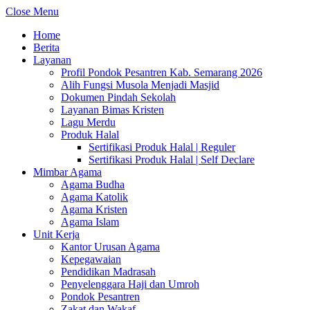
Close Menu
Home
Berita
Layanan
Profil Pondok Pesantren Kab. Semarang 2026
Alih Fungsi Musola Menjadi Masjid
Dokumen Pindah Sekolah
Layanan Bimas Kristen
Lagu Merdu
Produk Halal
Sertifikasi Produk Halal | Reguler
Sertifikasi Produk Halal | Self Declare
Mimbar Agama
Agama Budha
Agama Katolik
Agama Kristen
Agama Islam
Unit Kerja
Kantor Urusan Agama
Kepegawaian
Pendidikan Madrasah
Penyelenggara Haji dan Umroh
Pondok Pesantren
Zakat dan Wakaf