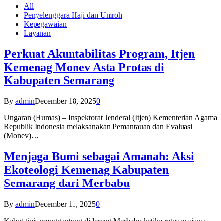
All
Penyelenggara Haji dan Umroh
Kepegawaian
Layanan
Perkuat Akuntabilitas Program, Itjen
Kemenag Monev Asta Protas di
Kabupaten Semarang
By
admin
December 18, 2025
0
Ungaran (Humas) – Inspektorat Jenderal (Itjen) Kementerian Agama
Republik Indonesia melaksanakan Pemantauan dan Evaluasi
(Monev)…
Menjaga Bumi sebagai Amanah: Aksi
Ekoteologi Kemenag Kabupaten
Semarang dari Merbabu
By
admin
December 11, 2025
0
Kabut tipis menggantung di lereng Merbabu ketika ratusan siswa-