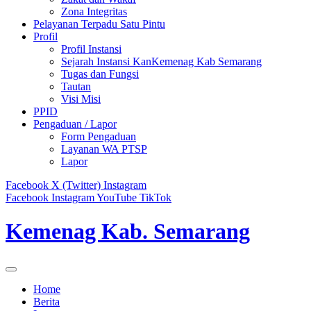
Zona Integritas
Pelayanan Terpadu Satu Pintu
Profil
Profil Instansi
Sejarah Instansi KanKemenag Kab Semarang
Tugas dan Fungsi
Tautan
Visi Misi
PPID
Pengaduan / Lapor
Form Pengaduan
Layanan WA PTSP
Lapor
Facebook
X (Twitter)
Instagram
Facebook
Instagram
YouTube
TikTok
Kemenag Kab. Semarang
Home
Berita