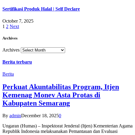
Sertifikasi Produk Halal | Self Declare
October 7, 2025
1
2
Next
Archives
Archives
Berita terbaru
Berita
Perkuat Akuntabilitas Program, Itjen
Kemenag Monev Asta Protas di
Kabupaten Semarang
By
admin
December 18, 2025
0
Ungaran (Humas) – Inspektorat Jenderal (Itjen) Kementerian Agama
Republik Indonesia melaksanakan Pemantauan dan Evaluasi