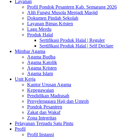
Layanan
Profil Pondok Pesantren Kab. Semarang 2026
Alih Fungsi Musola Menjadi Masjid
Dokumen Pindah Sekolah
Layanan Bimas Kristen
Lagu Merdu
Produk Halal
Sertifikasi Produk Halal | Reguler
Sertifikasi Produk Halal | Self Declare
Mimbar Agama
Agama Budha
Agama Katolik
Agama Kristen
Agama Islam
Unit Kerja
Kantor Urusan Agama
Kepegawaian
Pendidikan Madrasah
Penyelenggara Haji dan Umroh
Pondok Pesantren
Zakat dan Wakaf
Zona Integritas
Pelayanan Terpadu Satu Pintu
Profil
Profil Instansi