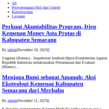
All
Penyelenggara Haji dan Umroh
Kepegawaian
Layanan
Perkuat Akuntabilitas Program, Itjen
Kemenag Monev Asta Protas di
Kabupaten Semarang
By
admin
December 18, 2025
0
Ungaran (Humas) – Inspektorat Jenderal (Itjen) Kementerian Agama
Republik Indonesia melaksanakan Pemantauan dan Evaluasi
(Monev)…
Menjaga Bumi sebagai Amanah: Aksi
Ekoteologi Kemenag Kabupaten
Semarang dari Merbabu
By
admin
December 11, 2025
0
Kabut tipis menggantung di lereng Merbabu ketika ratusan siswa-