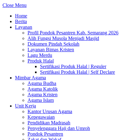
Close Menu
Home
Berita
Layanan
Profil Pondok Pesantren Kab. Semarang 2026
Alih Fungsi Musola Menjadi Masjid
Dokumen Pindah Sekolah
Layanan Bimas Kristen
Lagu Merdu
Produk Halal
Sertifikasi Produk Halal | Reguler
Sertifikasi Produk Halal | Self Declare
Mimbar Agama
Agama Budha
Agama Katolik
Agama Kristen
Agama Islam
Unit Kerja
Kantor Urusan Agama
Kepegawaian
Pendidikan Madrasah
Penyelenggara Haji dan Umroh
Pondok Pesantren
Zakat dan Wakaf