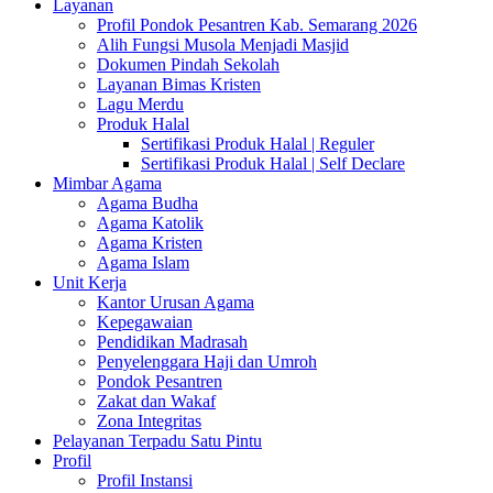
Layanan
Profil Pondok Pesantren Kab. Semarang 2026
Alih Fungsi Musola Menjadi Masjid
Dokumen Pindah Sekolah
Layanan Bimas Kristen
Lagu Merdu
Produk Halal
Sertifikasi Produk Halal | Reguler
Sertifikasi Produk Halal | Self Declare
Mimbar Agama
Agama Budha
Agama Katolik
Agama Kristen
Agama Islam
Unit Kerja
Kantor Urusan Agama
Kepegawaian
Pendidikan Madrasah
Penyelenggara Haji dan Umroh
Pondok Pesantren
Zakat dan Wakaf
Zona Integritas
Pelayanan Terpadu Satu Pintu
Profil
Profil Instansi