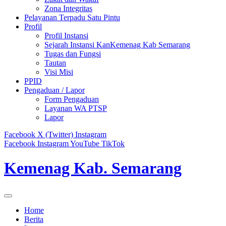
Zona Integritas
Pelayanan Terpadu Satu Pintu
Profil
Profil Instansi
Sejarah Instansi KanKemenag Kab Semarang
Tugas dan Fungsi
Tautan
Visi Misi
PPID
Pengaduan / Lapor
Form Pengaduan
Layanan WA PTSP
Lapor
Facebook
X (Twitter)
Instagram
Facebook
Instagram
YouTube
TikTok
Kemenag Kab. Semarang
Home
Berita