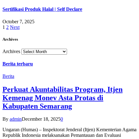
Sertifikasi Produk Halal | Self Declare
October 7, 2025
1
2
Next
Archives
Archives
Berita terbaru
Berita
Perkuat Akuntabilitas Program, Itjen
Kemenag Monev Asta Protas di
Kabupaten Semarang
By
admin
December 18, 2025
0
Ungaran (Humas) – Inspektorat Jenderal (Itjen) Kementerian Agama
Republik Indonesia melaksanakan Pemantauan dan Evaluasi