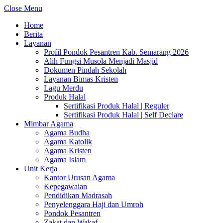
Close Menu
Home
Berita
Layanan
Profil Pondok Pesantren Kab. Semarang 2026
Alih Fungsi Musola Menjadi Masjid
Dokumen Pindah Sekolah
Layanan Bimas Kristen
Lagu Merdu
Produk Halal
Sertifikasi Produk Halal | Reguler
Sertifikasi Produk Halal | Self Declare
Mimbar Agama
Agama Budha
Agama Katolik
Agama Kristen
Agama Islam
Unit Kerja
Kantor Urusan Agama
Kepegawaian
Pendidikan Madrasah
Penyelenggara Haji dan Umroh
Pondok Pesantren
Zakat dan Wakaf