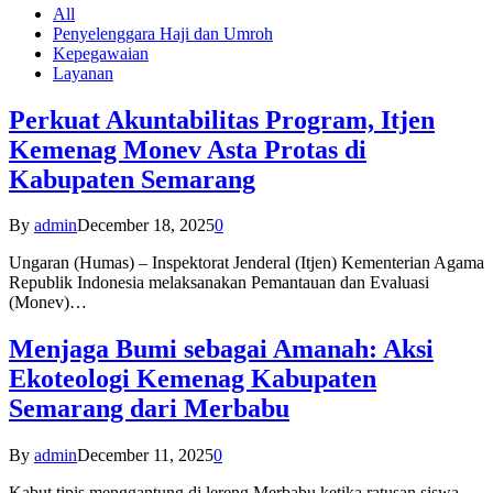
All
Penyelenggara Haji dan Umroh
Kepegawaian
Layanan
Perkuat Akuntabilitas Program, Itjen
Kemenag Monev Asta Protas di
Kabupaten Semarang
By
admin
December 18, 2025
0
Ungaran (Humas) – Inspektorat Jenderal (Itjen) Kementerian Agama
Republik Indonesia melaksanakan Pemantauan dan Evaluasi
(Monev)…
Menjaga Bumi sebagai Amanah: Aksi
Ekoteologi Kemenag Kabupaten
Semarang dari Merbabu
By
admin
December 11, 2025
0
Kabut tipis menggantung di lereng Merbabu ketika ratusan siswa-