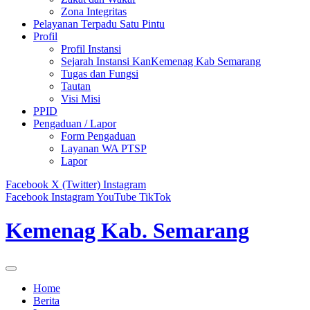
Zona Integritas
Pelayanan Terpadu Satu Pintu
Profil
Profil Instansi
Sejarah Instansi KanKemenag Kab Semarang
Tugas dan Fungsi
Tautan
Visi Misi
PPID
Pengaduan / Lapor
Form Pengaduan
Layanan WA PTSP
Lapor
Facebook
X (Twitter)
Instagram
Facebook
Instagram
YouTube
TikTok
Kemenag Kab. Semarang
Home
Berita