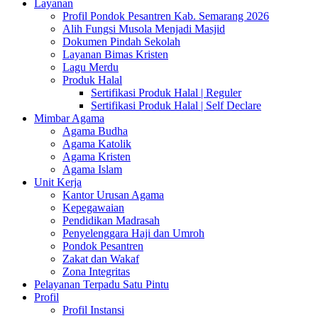
Layanan
Profil Pondok Pesantren Kab. Semarang 2026
Alih Fungsi Musola Menjadi Masjid
Dokumen Pindah Sekolah
Layanan Bimas Kristen
Lagu Merdu
Produk Halal
Sertifikasi Produk Halal | Reguler
Sertifikasi Produk Halal | Self Declare
Mimbar Agama
Agama Budha
Agama Katolik
Agama Kristen
Agama Islam
Unit Kerja
Kantor Urusan Agama
Kepegawaian
Pendidikan Madrasah
Penyelenggara Haji dan Umroh
Pondok Pesantren
Zakat dan Wakaf
Zona Integritas
Pelayanan Terpadu Satu Pintu
Profil
Profil Instansi