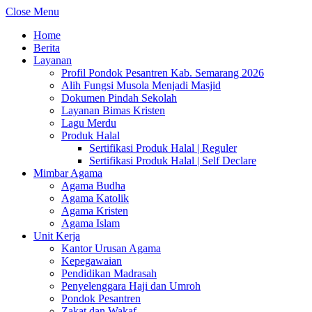
Close Menu
Home
Berita
Layanan
Profil Pondok Pesantren Kab. Semarang 2026
Alih Fungsi Musola Menjadi Masjid
Dokumen Pindah Sekolah
Layanan Bimas Kristen
Lagu Merdu
Produk Halal
Sertifikasi Produk Halal | Reguler
Sertifikasi Produk Halal | Self Declare
Mimbar Agama
Agama Budha
Agama Katolik
Agama Kristen
Agama Islam
Unit Kerja
Kantor Urusan Agama
Kepegawaian
Pendidikan Madrasah
Penyelenggara Haji dan Umroh
Pondok Pesantren
Zakat dan Wakaf