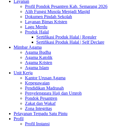
Layanan
Profil Pondok Pesantren Kab. Semarang 2026
Alih Fungsi Musola Menjadi Masjid
Dokumen Pindah Sekolah
Layanan Bimas Kristen
Lagu Merdu
Produk Halal
Sertifikasi Produk Halal | Reguler
Sertifikasi Produk Halal | Self Declare
Mimbar Agama
Agama Budha
Agama Katolik
Agama Kristen
Agama Islam
Unit Kerja
Kantor Urusan Agama
Kepegawaian
Pendidikan Madrasah
Penyelenggara Haji dan Umroh
Pondok Pesantren
Zakat dan Wakaf
Zona Integritas
Pelayanan Terpadu Satu Pintu
Profil
Profil Instansi