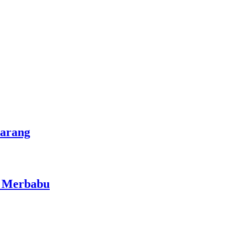
marang
i Merbabu