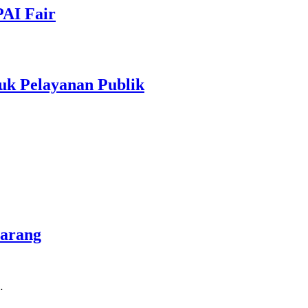
PAI Fair
uk Pelayanan Publik
marang
…