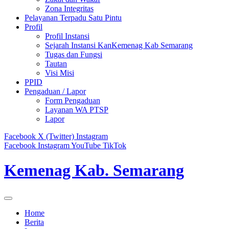
Zona Integritas
Pelayanan Terpadu Satu Pintu
Profil
Profil Instansi
Sejarah Instansi KanKemenag Kab Semarang
Tugas dan Fungsi
Tautan
Visi Misi
PPID
Pengaduan / Lapor
Form Pengaduan
Layanan WA PTSP
Lapor
Facebook
X (Twitter)
Instagram
Facebook
Instagram
YouTube
TikTok
Kemenag Kab. Semarang
Home
Berita