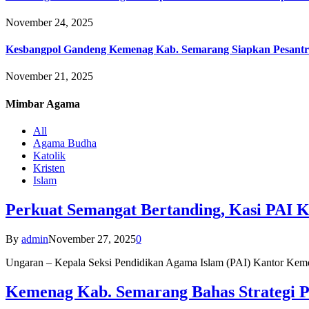
November 24, 2025
Kesbangpol Gandeng Kemenag Kab. Semarang Siapkan Pesantr
November 21, 2025
Mimbar
Agama
All
Agama Budha
Katolik
Kristen
Islam
Perkuat Semangat Bertanding, Kasi PAI 
By
admin
November 27, 2025
0
Ungaran – Kepala Seksi Pendidikan Agama Islam (PAI) Kantor K
Kemenag Kab. Semarang Bahas Strategi P