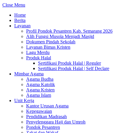
Close Menu
Home
Berita
Layanan
Profil Pondok Pesantren Kab. Semarang 2026
Alih Fungsi Musola Menjadi Masjid
Dokumen Pindah Sekolah
Layanan Bimas Kristen
Lagu Merdu
Produk Halal
Sertifikasi Produk Halal | Reguler
Sertifikasi Produk Halal | Self Declare
Mimbar Agama
Agama Budha
Agama Katolik
Agama Kristen
Agama Islam
Unit Kerja
Kantor Urusan Agama
Kepegawaian
Pendidikan Madrasah
Penyelenggara Haji dan Umroh
Pondok Pesantren
Zakat dan Wakaf