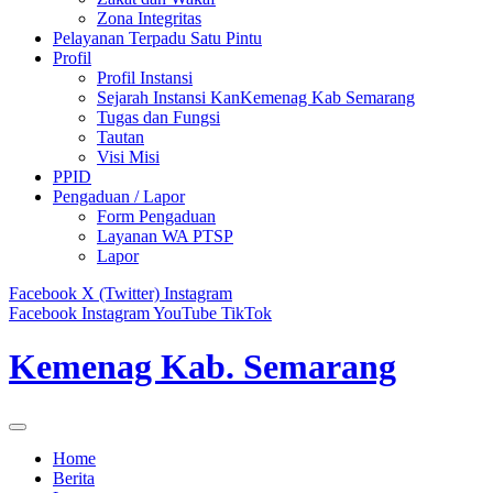
Zona Integritas
Pelayanan Terpadu Satu Pintu
Profil
Profil Instansi
Sejarah Instansi KanKemenag Kab Semarang
Tugas dan Fungsi
Tautan
Visi Misi
PPID
Pengaduan / Lapor
Form Pengaduan
Layanan WA PTSP
Lapor
Facebook
X (Twitter)
Instagram
Facebook
Instagram
YouTube
TikTok
Kemenag Kab. Semarang
Home
Berita