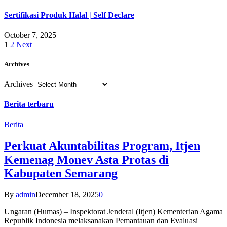
Sertifikasi Produk Halal | Self Declare
October 7, 2025
1
2
Next
Archives
Archives
Berita terbaru
Berita
Perkuat Akuntabilitas Program, Itjen
Kemenag Monev Asta Protas di
Kabupaten Semarang
By
admin
December 18, 2025
0
Ungaran (Humas) – Inspektorat Jenderal (Itjen) Kementerian Agama
Republik Indonesia melaksanakan Pemantauan dan Evaluasi