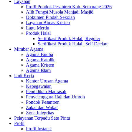
Layanan
Profil Pondok Pesantren Kab. Semarang 2026
Alih Fungsi Musola Menjadi Masjid
Dokumen Pindah Sekolah
Layanan Bimas Kristen
Lagu Merdu
Produk Halal
Sertifikasi Produk Halal | Reguler
Sertifikasi Produk Halal | Self Declare
Mimbar Agama
Agama Budha
Agama Katolik
Agama Kristen
Agama Islam
Unit Kerja
Kantor Urusan Agama
Kepegawaian
Pendidikan Madrasah
Penyelenggara Haji dan Umroh
Pondok Pesantren
Zakat dan Wakaf
Zona Integritas
Pelayanan Terpadu Satu Pintu
Profil
Profil Instansi