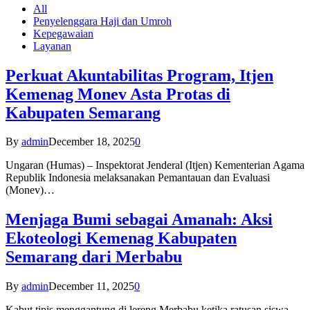
All
Penyelenggara Haji dan Umroh
Kepegawaian
Layanan
Perkuat Akuntabilitas Program, Itjen
Kemenag Monev Asta Protas di
Kabupaten Semarang
By
admin
December 18, 2025
0
Ungaran (Humas) – Inspektorat Jenderal (Itjen) Kementerian Agama
Republik Indonesia melaksanakan Pemantauan dan Evaluasi
(Monev)…
Menjaga Bumi sebagai Amanah: Aksi
Ekoteologi Kemenag Kabupaten
Semarang dari Merbabu
By
admin
December 11, 2025
0
Kabut tipis menggantung di lereng Merbabu ketika ratusan siswa-