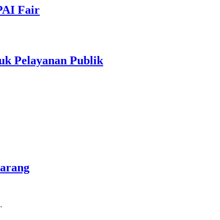
PAI Fair
uk Pelayanan Publik
marang
…