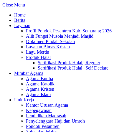
Close Menu
Home
Berita
Layanan
Profil Pondok Pesantren Kab. Semarang 2026
Alih Fungsi Musola Menjadi Masjid
Dokumen Pindah Sekolah
Layanan Bimas Kristen
Lagu Merdu
Produk Halal
Sertifikasi Produk Halal | Reguler
Sertifikasi Produk Halal | Self Declare
Mimbar Agama
Agama Budha
Agama Katolik
Agama Kristen
Agama Islam
Unit Kerja
Kantor Urusan Agama
Kepegawaian
Pendidikan Madrasah
Penyelenggara Haji dan Umroh
Pondok Pesantren
Zakat dan Wakaf