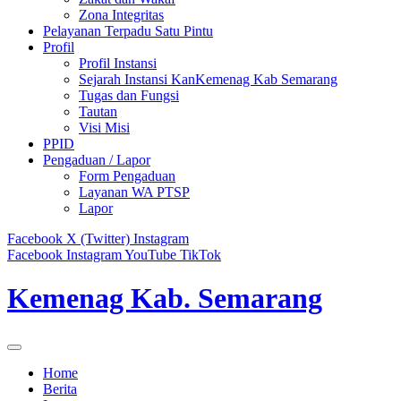
Zona Integritas
Pelayanan Terpadu Satu Pintu
Profil
Profil Instansi
Sejarah Instansi KanKemenag Kab Semarang
Tugas dan Fungsi
Tautan
Visi Misi
PPID
Pengaduan / Lapor
Form Pengaduan
Layanan WA PTSP
Lapor
Facebook
X (Twitter)
Instagram
Facebook
Instagram
YouTube
TikTok
Kemenag Kab. Semarang
Home
Berita