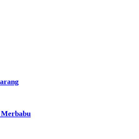
marang
i Merbabu