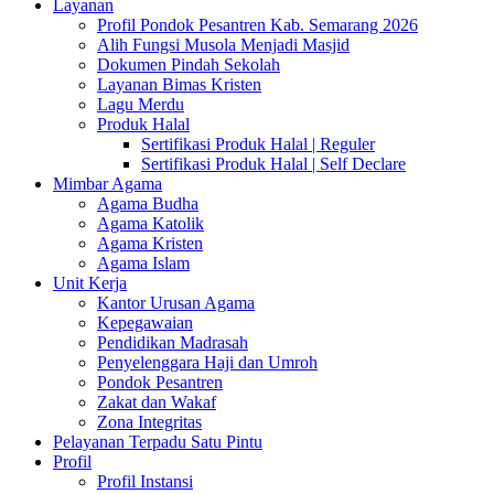
Layanan
Profil Pondok Pesantren Kab. Semarang 2026
Alih Fungsi Musola Menjadi Masjid
Dokumen Pindah Sekolah
Layanan Bimas Kristen
Lagu Merdu
Produk Halal
Sertifikasi Produk Halal | Reguler
Sertifikasi Produk Halal | Self Declare
Mimbar Agama
Agama Budha
Agama Katolik
Agama Kristen
Agama Islam
Unit Kerja
Kantor Urusan Agama
Kepegawaian
Pendidikan Madrasah
Penyelenggara Haji dan Umroh
Pondok Pesantren
Zakat dan Wakaf
Zona Integritas
Pelayanan Terpadu Satu Pintu
Profil
Profil Instansi