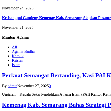
November 24, 2025
Kesbangpol Gandeng Kemenag Kab. Semarang Siapkan Pesantr
November 21, 2025
Mimbar
Agama
All
Agama Budha
Katolik
Kristen
Islam
Perkuat Semangat Bertanding, Kasi PAI 
By
admin
November 27, 2025
0
Ungaran – Kepala Seksi Pendidikan Agama Islam (PAI) Kantor K
Kemenag Kab. Semarang Bahas Strategi P