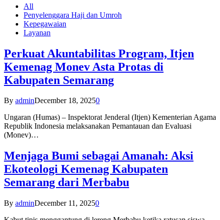
All
Penyelenggara Haji dan Umroh
Kepegawaian
Layanan
Perkuat Akuntabilitas Program, Itjen
Kemenag Monev Asta Protas di
Kabupaten Semarang
By
admin
December 18, 2025
0
Ungaran (Humas) – Inspektorat Jenderal (Itjen) Kementerian Agama
Republik Indonesia melaksanakan Pemantauan dan Evaluasi
(Monev)…
Menjaga Bumi sebagai Amanah: Aksi
Ekoteologi Kemenag Kabupaten
Semarang dari Merbabu
By
admin
December 11, 2025
0
Kabut tipis menggantung di lereng Merbabu ketika ratusan siswa-