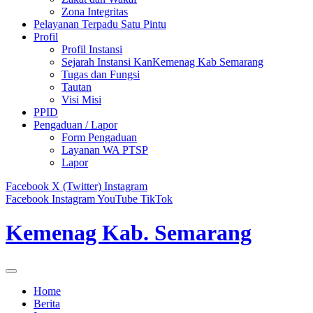
Zona Integritas
Pelayanan Terpadu Satu Pintu
Profil
Profil Instansi
Sejarah Instansi KanKemenag Kab Semarang
Tugas dan Fungsi
Tautan
Visi Misi
PPID
Pengaduan / Lapor
Form Pengaduan
Layanan WA PTSP
Lapor
Facebook
X (Twitter)
Instagram
Facebook
Instagram
YouTube
TikTok
Kemenag Kab. Semarang
Home
Berita