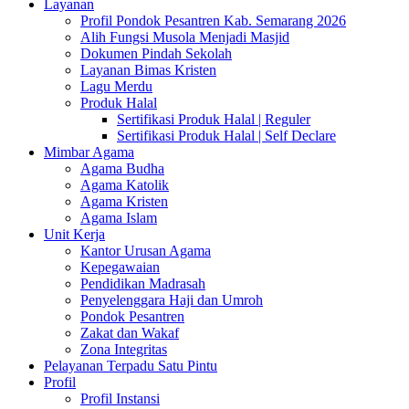
Layanan
Profil Pondok Pesantren Kab. Semarang 2026
Alih Fungsi Musola Menjadi Masjid
Dokumen Pindah Sekolah
Layanan Bimas Kristen
Lagu Merdu
Produk Halal
Sertifikasi Produk Halal | Reguler
Sertifikasi Produk Halal | Self Declare
Mimbar Agama
Agama Budha
Agama Katolik
Agama Kristen
Agama Islam
Unit Kerja
Kantor Urusan Agama
Kepegawaian
Pendidikan Madrasah
Penyelenggara Haji dan Umroh
Pondok Pesantren
Zakat dan Wakaf
Zona Integritas
Pelayanan Terpadu Satu Pintu
Profil
Profil Instansi