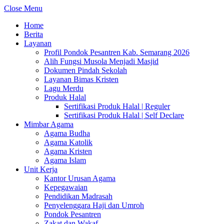
Close Menu
Home
Berita
Layanan
Profil Pondok Pesantren Kab. Semarang 2026
Alih Fungsi Musola Menjadi Masjid
Dokumen Pindah Sekolah
Layanan Bimas Kristen
Lagu Merdu
Produk Halal
Sertifikasi Produk Halal | Reguler
Sertifikasi Produk Halal | Self Declare
Mimbar Agama
Agama Budha
Agama Katolik
Agama Kristen
Agama Islam
Unit Kerja
Kantor Urusan Agama
Kepegawaian
Pendidikan Madrasah
Penyelenggara Haji dan Umroh
Pondok Pesantren
Zakat dan Wakaf