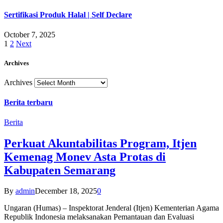
Sertifikasi Produk Halal | Self Declare
October 7, 2025
1
2
Next
Archives
Archives
Berita terbaru
Berita
Perkuat Akuntabilitas Program, Itjen
Kemenag Monev Asta Protas di
Kabupaten Semarang
By
admin
December 18, 2025
0
Ungaran (Humas) – Inspektorat Jenderal (Itjen) Kementerian Agama
Republik Indonesia melaksanakan Pemantauan dan Evaluasi