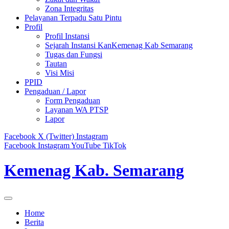
Zona Integritas
Pelayanan Terpadu Satu Pintu
Profil
Profil Instansi
Sejarah Instansi KanKemenag Kab Semarang
Tugas dan Fungsi
Tautan
Visi Misi
PPID
Pengaduan / Lapor
Form Pengaduan
Layanan WA PTSP
Lapor
Facebook
X (Twitter)
Instagram
Facebook
Instagram
YouTube
TikTok
Kemenag Kab. Semarang
Home
Berita