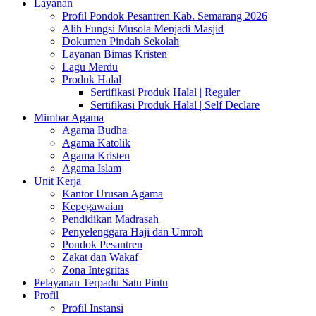
Layanan
Profil Pondok Pesantren Kab. Semarang 2026
Alih Fungsi Musola Menjadi Masjid
Dokumen Pindah Sekolah
Layanan Bimas Kristen
Lagu Merdu
Produk Halal
Sertifikasi Produk Halal | Reguler
Sertifikasi Produk Halal | Self Declare
Mimbar Agama
Agama Budha
Agama Katolik
Agama Kristen
Agama Islam
Unit Kerja
Kantor Urusan Agama
Kepegawaian
Pendidikan Madrasah
Penyelenggara Haji dan Umroh
Pondok Pesantren
Zakat dan Wakaf
Zona Integritas
Pelayanan Terpadu Satu Pintu
Profil
Profil Instansi