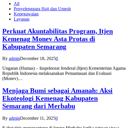
All
Penyelenggara Haji dan Umroh
Kepegawaian
Layanan
Perkuat Akuntabilitas Program, Itjen
Kemenag Monev Asta Protas di
Kabupaten Semarang
By
admin
December 18, 2025
0
Ungaran (Humas) – Inspektorat Jenderal (Itjen) Kementerian Agama
Republik Indonesia melaksanakan Pemantauan dan Evaluasi
(Monev)…
Menjaga Bumi sebagai Amanah: Aksi
Ekoteologi Kemenag Kabupaten
Semarang dari Merbabu
By
admin
December 11, 2025
0
Kabut tipis menggantung di lereng Merbabu ketika ratusan siswa-