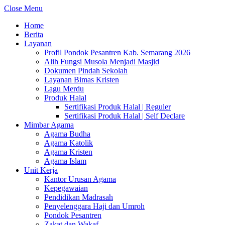
Close Menu
Home
Berita
Layanan
Profil Pondok Pesantren Kab. Semarang 2026
Alih Fungsi Musola Menjadi Masjid
Dokumen Pindah Sekolah
Layanan Bimas Kristen
Lagu Merdu
Produk Halal
Sertifikasi Produk Halal | Reguler
Sertifikasi Produk Halal | Self Declare
Mimbar Agama
Agama Budha
Agama Katolik
Agama Kristen
Agama Islam
Unit Kerja
Kantor Urusan Agama
Kepegawaian
Pendidikan Madrasah
Penyelenggara Haji dan Umroh
Pondok Pesantren
Zakat dan Wakaf