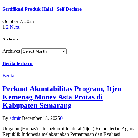
Sertifikasi Produk Halal | Self Declare
October 7, 2025
1
2
Next
Archives
Archives
Berita terbaru
Berita
Perkuat Akuntabilitas Program, Itjen
Kemenag Monev Asta Protas di
Kabupaten Semarang
By
admin
December 18, 2025
0
Ungaran (Humas) – Inspektorat Jenderal (Itjen) Kementerian Agama
Republik Indonesia melaksanakan Pemantauan dan Evaluasi