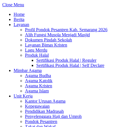
Close Menu
Home
Berita
Layanan
Profil Pondok Pesantren Kab. Semarang 2026
Alih Fungsi Musola Menjadi Masjid
Dokumen Pindah Sekolah
Layanan Bimas Kristen
Lagu Merdu
Produk Halal
Sertifikasi Produk Halal | Reguler
Sertifikasi Produk Halal | Self Declare
Mimbar Agama
Agama Budha
Agama Katolik
Agama Kristen
Agama Islam
Unit Kerja
Kantor Urusan Agama
Kepegawaian
Pendidikan Madrasah
Penyelenggara Haji dan Umroh
Pondok Pesantren
Zakat dan Wakaf