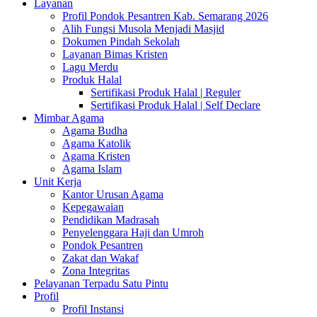
Layanan
Profil Pondok Pesantren Kab. Semarang 2026
Alih Fungsi Musola Menjadi Masjid
Dokumen Pindah Sekolah
Layanan Bimas Kristen
Lagu Merdu
Produk Halal
Sertifikasi Produk Halal | Reguler
Sertifikasi Produk Halal | Self Declare
Mimbar Agama
Agama Budha
Agama Katolik
Agama Kristen
Agama Islam
Unit Kerja
Kantor Urusan Agama
Kepegawaian
Pendidikan Madrasah
Penyelenggara Haji dan Umroh
Pondok Pesantren
Zakat dan Wakaf
Zona Integritas
Pelayanan Terpadu Satu Pintu
Profil
Profil Instansi