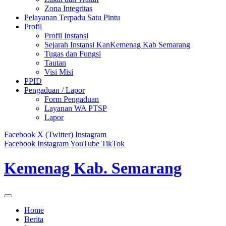
Zona Integritas
Pelayanan Terpadu Satu Pintu
Profil
Profil Instansi
Sejarah Instansi KanKemenag Kab Semarang
Tugas dan Fungsi
Tautan
Visi Misi
PPID
Pengaduan / Lapor
Form Pengaduan
Layanan WA PTSP
Lapor
Facebook
X (Twitter)
Instagram
Facebook
Instagram
YouTube
TikTok
Kemenag Kab. Semarang
Home
Berita