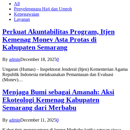
All
Penyelenggara Haji dan Umroh
Kepegawaian
Layanan
Perkuat Akuntabilitas Program, Itjen
Kemenag Monev Asta Protas di
Kabupaten Semarang
By
admin
December 18, 2025
0
Ungaran (Humas) – Inspektorat Jenderal (Itjen) Kementerian Agama
Republik Indonesia melaksanakan Pemantauan dan Evaluasi
(Monev)…
Menjaga Bumi sebagai Amanah: Aksi
Ekoteologi Kemenag Kabupaten
Semarang dari Merbabu
By
admin
December 11, 2025
0
Kabut tipis menggantung di lereng Merbabu ketika ratusan siswa-