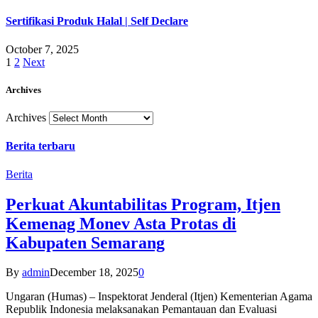
Sertifikasi Produk Halal | Self Declare
October 7, 2025
1
2
Next
Archives
Archives
Berita terbaru
Berita
Perkuat Akuntabilitas Program, Itjen
Kemenag Monev Asta Protas di
Kabupaten Semarang
By
admin
December 18, 2025
0
Ungaran (Humas) – Inspektorat Jenderal (Itjen) Kementerian Agama
Republik Indonesia melaksanakan Pemantauan dan Evaluasi