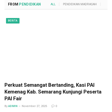
FROM
PENDIDIKAN
ALL
PENDIDIKAN MADRASAH
POND
BERITA
Perkuat Semangat Bertanding, Kasi PAI
Kemenag Kab. Semarang Kunjungi Peserta
PAI Fair
By
ADMIN
November 27, 2025
0