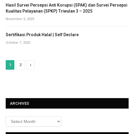
Hasil Survei Persepsi Anti Korupsi (SPAK) dan Survei Persepsi
Kualitas Pelayanan (SPKP) Triwulan 3 – 2025
November 5, 2025
Sertifikasi Produk Halal | Self Declare
October 7, 2025
N
1
2
e
x
t
ARCHIVES