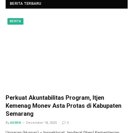
BERITA TERBARU
BERITA
Perkuat Akuntabilitas Program, Itjen
Kemenag Monev Asta Protas di Kabupaten
Semarang
By
ADMIN
December 18, 2025
0
Ungaran (Humas) – Inspektorat Jenderal (Itjen) Kementerian