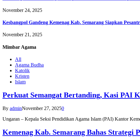
November 24, 2025
Kesbangpol Gandeng Kemenag Kab. Semarang Siapkan Pesantr
November 21, 2025
Mimbar
Agama
All
Agama Budha
Katolik
Kristen
Islam
Perkuat Semangat Bertanding, Kasi PAI 
By
admin
November 27, 2025
0
Ungaran – Kepala Seksi Pendidikan Agama Islam (PAI) Kantor K
Kemenag Kab. Semarang Bahas Strategi P