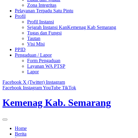
Zona Integritas
Pelayanan Terpadu Satu Pintu
Profil
Profil Instansi
Sejarah Instansi KanKemenag Kab Semarang
Tugas dan Fungsi
Tautan
Visi Misi
PPID
Pengaduan / Lapor
Form Pengaduan
Layanan WA PTSP
Lapor
Facebook
X (Twitter)
Instagram
Facebook
Instagram
YouTube
TikTok
Kemenag Kab. Semarang
Home
Berita