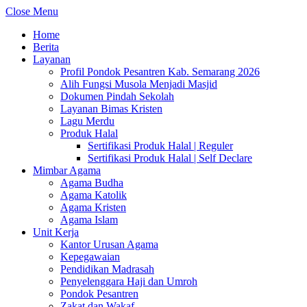
Close Menu
Home
Berita
Layanan
Profil Pondok Pesantren Kab. Semarang 2026
Alih Fungsi Musola Menjadi Masjid
Dokumen Pindah Sekolah
Layanan Bimas Kristen
Lagu Merdu
Produk Halal
Sertifikasi Produk Halal | Reguler
Sertifikasi Produk Halal | Self Declare
Mimbar Agama
Agama Budha
Agama Katolik
Agama Kristen
Agama Islam
Unit Kerja
Kantor Urusan Agama
Kepegawaian
Pendidikan Madrasah
Penyelenggara Haji dan Umroh
Pondok Pesantren
Zakat dan Wakaf