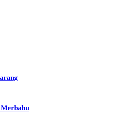
marang
i Merbabu