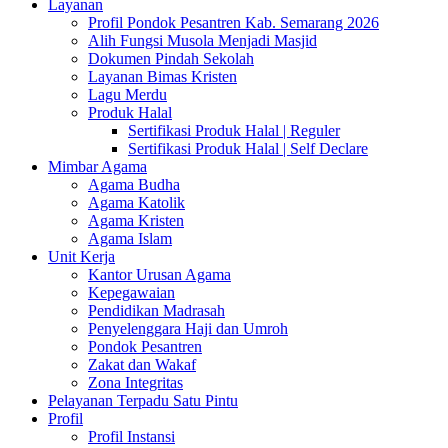
Layanan
Profil Pondok Pesantren Kab. Semarang 2026
Alih Fungsi Musola Menjadi Masjid
Dokumen Pindah Sekolah
Layanan Bimas Kristen
Lagu Merdu
Produk Halal
Sertifikasi Produk Halal | Reguler
Sertifikasi Produk Halal | Self Declare
Mimbar Agama
Agama Budha
Agama Katolik
Agama Kristen
Agama Islam
Unit Kerja
Kantor Urusan Agama
Kepegawaian
Pendidikan Madrasah
Penyelenggara Haji dan Umroh
Pondok Pesantren
Zakat dan Wakaf
Zona Integritas
Pelayanan Terpadu Satu Pintu
Profil
Profil Instansi