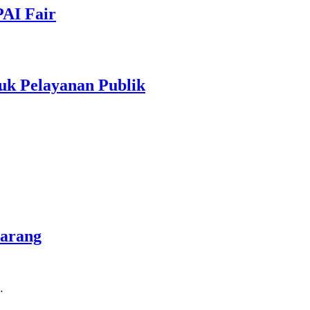
PAI Fair
uk Pelayanan Publik
marang
…