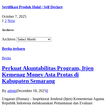
Sertifikasi Produk Halal | Self Declare
October 7, 2025
1
2
Next
Archives
Archives
Berita terbaru
Berita
Perkuat Akuntabilitas Program, Itjen
Kemenag Monev Asta Protas di
Kabupaten Semarang
By
admin
December 18, 2025
0
Ungaran (Humas) – Inspektorat Jenderal (Itjen) Kementerian Agama
Republik Indonesia melaksanakan Pemantauan dan Evaluasi