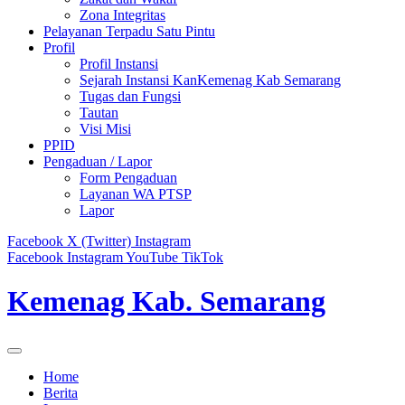
Zona Integritas
Pelayanan Terpadu Satu Pintu
Profil
Profil Instansi
Sejarah Instansi KanKemenag Kab Semarang
Tugas dan Fungsi
Tautan
Visi Misi
PPID
Pengaduan / Lapor
Form Pengaduan
Layanan WA PTSP
Lapor
Facebook
X (Twitter)
Instagram
Facebook
Instagram
YouTube
TikTok
Kemenag Kab. Semarang
Home
Berita