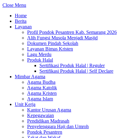
Close Menu
Home
Berita
Layanan
Profil Pondok Pesantren Kab. Semarang 2026
Alih Fungsi Musola Menjadi Masjid
Dokumen Pindah Sekolah
Layanan Bimas Kristen
Lagu Merdu
Produk Halal
Sertifikasi Produk Halal | Reguler
Sertifikasi Produk Halal | Self Declare
Mimbar Agama
Agama Budha
Agama Katolik
Agama Kristen
Agama Islam
Unit Kerja
Kantor Urusan Agama
Kepegawaian
Pendidikan Madrasah
Penyelenggara Haji dan Umroh
Pondok Pesantren
Zakat dan Wakaf