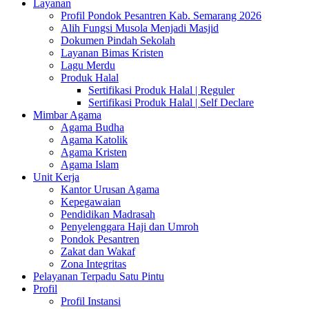
Layanan
Profil Pondok Pesantren Kab. Semarang 2026
Alih Fungsi Musola Menjadi Masjid
Dokumen Pindah Sekolah
Layanan Bimas Kristen
Lagu Merdu
Produk Halal
Sertifikasi Produk Halal | Reguler
Sertifikasi Produk Halal | Self Declare
Mimbar Agama
Agama Budha
Agama Katolik
Agama Kristen
Agama Islam
Unit Kerja
Kantor Urusan Agama
Kepegawaian
Pendidikan Madrasah
Penyelenggara Haji dan Umroh
Pondok Pesantren
Zakat dan Wakaf
Zona Integritas
Pelayanan Terpadu Satu Pintu
Profil
Profil Instansi