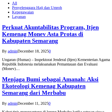
All
Penyelenggara Haji dan Umroh
Kepegawaian
Layanan
Perkuat Akuntabilitas Program, Itjen
Kemenag Monev Asta Protas di
Kabupaten Semarang
By
admin
December 18, 2025
0
Ungaran (Humas) – Inspektorat Jenderal (Itjen) Kementerian Agama
Republik Indonesia melaksanakan Pemantauan dan Evaluasi
(Monev)…
Menjaga Bumi sebagai Amanah: Aksi
Ekoteologi Kemenag Kabupaten
Semarang dari Merbabu
By
admin
December 11, 2025
0
Kabut tipis menggantung di lereng Merbabu ketika ratusan siswa-