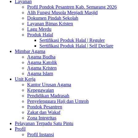
Layanan
Profil Pondok Pesantren Kab. Semarang 2026
Alih Fungsi Musola Menjadi Masjid
Dokumen Pindah Sekolah
Layanan Bimas Kristen
Lagu Merdu
Produk Halal
Sertifikasi Produk Halal | Reguler
Sertifikasi Produk Halal | Self Declare
Mimbar Agama
Agama Budha
Agama Katolik
Agama Kristen
Agama Islam
Unit Kerja
Kantor Urusan Agama
Kepegawaian
Pendidikan Madrasah
Penyelenggara Haji dan Umroh
Pondok Pesantren
Zakat dan Wakaf
Zona Integritas
Pelayanan Terpadu Satu Pintu
Profil
Profil Instansi