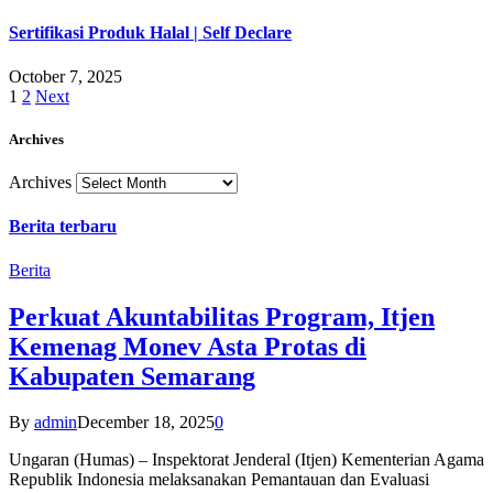
Sertifikasi Produk Halal | Self Declare
October 7, 2025
1
2
Next
Archives
Archives
Berita terbaru
Berita
Perkuat Akuntabilitas Program, Itjen
Kemenag Monev Asta Protas di
Kabupaten Semarang
By
admin
December 18, 2025
0
Ungaran (Humas) – Inspektorat Jenderal (Itjen) Kementerian Agama
Republik Indonesia melaksanakan Pemantauan dan Evaluasi