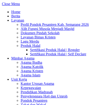
Close Menu
Home
Berita
Layanan
Profil Pondok Pesantren Kab. Semarang 2026
Alih Fungsi Musola Menjadi Masjid
Dokumen Pindah Sekolah
Layanan Bimas Kristen
Lagu Merdu
Produk Halal
Sertifikasi Produk Halal | Reguler
Sertifikasi Produk Halal | Self Declare
Mimbar Agama
Agama Budha
Agama Katolik
Agama Kristen
Agama Islam
Unit Kerja
Kantor Urusan Agama
Kepegawaian
Pendidikan Madrasah
Penyelenggara Haji dan Umroh
Pondok Pesantren
Zakat dan Wakaf