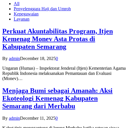
All
Penyelenggara Haji dan Umroh
Kepegawaian
Layanan
Perkuat Akuntabilitas Program, Itjen
Kemenag Monev Asta Protas di
Kabupaten Semarang
By
admin
December 18, 2025
0
Ungaran (Humas) – Inspektorat Jenderal (Itjen) Kementerian Agama
Republik Indonesia melaksanakan Pemantauan dan Evaluasi
(Monev)…
Menjaga Bumi sebagai Amanah: Aksi
Ekoteologi Kemenag Kabupaten
Semarang dari Merbabu
By
admin
December 11, 2025
0
Kabut tipis menggantung di lereng Merbabu ketika ratusan siswa-