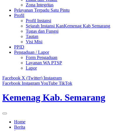
Zona Integritas
Pelayanan Terpadu Satu Pintu
Profil
Profil Instansi
Sejarah Instansi KanKemenag Kab Semarang
Tugas dan Fungsi
Tautan
Visi Misi
PPID
Pengaduan / Lapor
Form Pengaduan
Layanan WA PTSP
Lapor
Facebook
X (Twitter)
Instagram
Facebook
Instagram
YouTube
TikTok
Kemenag Kab. Semarang
Home
Berita