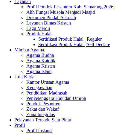
Layanan
Profil Pondok Pesantren Kab. Semarang 2026
Alih Fungsi Musola Menjadi Masjid
Dokumen Pindah Sekolah
Layanan Bimas Kristen
Lagu Merdu
Produk Halal
Sertifikasi Produk Halal | Reguler
Sertifikasi Produk Halal | Self Declare
Mimbar Agama
Agama Budha
Agama Katolik
Agama Kristen
Agama Islam
Unit Kerja
Kantor Urusan Agama
Kepegawaian
Pendidikan Madrasah
Penyelenggara Haji dan Umroh
Pondok Pesantren
Zakat dan Wakaf
Zona Integritas
Pelayanan Terpadu Satu Pintu
Profil
Profil Instansi