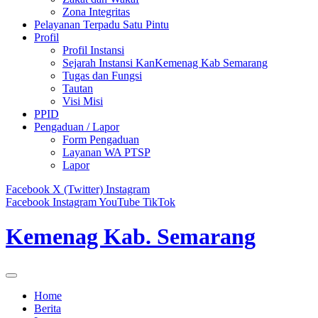
Zona Integritas
Pelayanan Terpadu Satu Pintu
Profil
Profil Instansi
Sejarah Instansi KanKemenag Kab Semarang
Tugas dan Fungsi
Tautan
Visi Misi
PPID
Pengaduan / Lapor
Form Pengaduan
Layanan WA PTSP
Lapor
Facebook
X (Twitter)
Instagram
Facebook
Instagram
YouTube
TikTok
Kemenag Kab. Semarang
Home
Berita