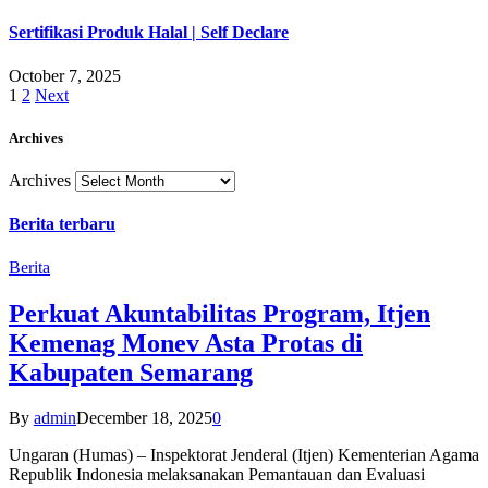
Sertifikasi Produk Halal | Self Declare
October 7, 2025
1
2
Next
Archives
Archives
Berita terbaru
Berita
Perkuat Akuntabilitas Program, Itjen
Kemenag Monev Asta Protas di
Kabupaten Semarang
By
admin
December 18, 2025
0
Ungaran (Humas) – Inspektorat Jenderal (Itjen) Kementerian Agama
Republik Indonesia melaksanakan Pemantauan dan Evaluasi