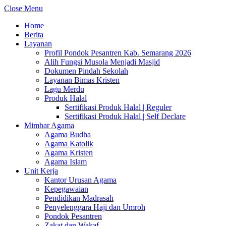
Close Menu
Home
Berita
Layanan
Profil Pondok Pesantren Kab. Semarang 2026
Alih Fungsi Musola Menjadi Masjid
Dokumen Pindah Sekolah
Layanan Bimas Kristen
Lagu Merdu
Produk Halal
Sertifikasi Produk Halal | Reguler
Sertifikasi Produk Halal | Self Declare
Mimbar Agama
Agama Budha
Agama Katolik
Agama Kristen
Agama Islam
Unit Kerja
Kantor Urusan Agama
Kepegawaian
Pendidikan Madrasah
Penyelenggara Haji dan Umroh
Pondok Pesantren
Zakat dan Wakaf