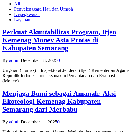
All
Penyelenggara Haji dan Umroh
Kepegawaian
Layanan
Perkuat Akuntabilitas Program, Itjen
Kemenag Monev Asta Protas di
Kabupaten Semarang
By
admin
December 18, 2025
0
Ungaran (Humas) – Inspektorat Jenderal (Itjen) Kementerian Agama
Republik Indonesia melaksanakan Pemantauan dan Evaluasi
(Monev)…
Menjaga Bumi sebagai Amanah: Aksi
Ekoteologi Kemenag Kabupaten
Semarang dari Merbabu
By
admin
December 11, 2025
0
Kabut tipis menggantung di lereng Merbabu ketika ratusan siswa-