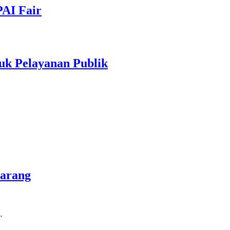
PAI Fair
uk Pelayanan Publik
marang
…