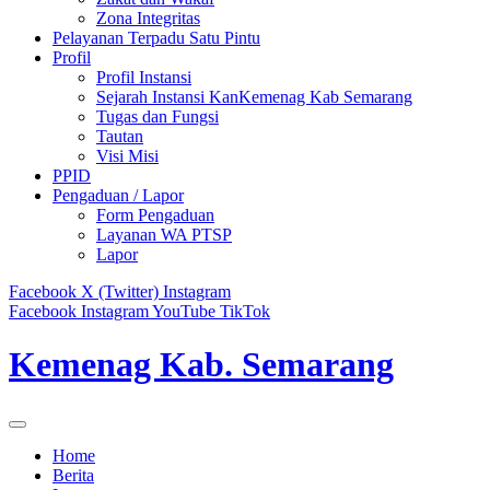
Zona Integritas
Pelayanan Terpadu Satu Pintu
Profil
Profil Instansi
Sejarah Instansi KanKemenag Kab Semarang
Tugas dan Fungsi
Tautan
Visi Misi
PPID
Pengaduan / Lapor
Form Pengaduan
Layanan WA PTSP
Lapor
Facebook
X (Twitter)
Instagram
Facebook
Instagram
YouTube
TikTok
Kemenag Kab. Semarang
Home
Berita