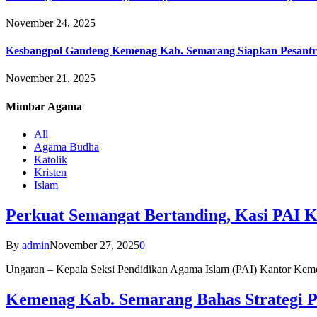
November 24, 2025
Kesbangpol Gandeng Kemenag Kab. Semarang Siapkan Pesantr
November 21, 2025
Mimbar
Agama
All
Agama Budha
Katolik
Kristen
Islam
Perkuat Semangat Bertanding, Kasi PAI 
By
admin
November 27, 2025
0
Ungaran – Kepala Seksi Pendidikan Agama Islam (PAI) Kantor K
Kemenag Kab. Semarang Bahas Strategi P