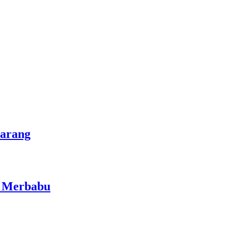
marang
i Merbabu