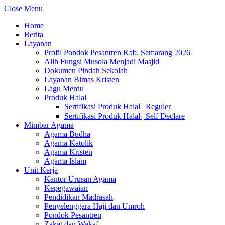
Close Menu
Home
Berita
Layanan
Profil Pondok Pesantren Kab. Semarang 2026
Alih Fungsi Musola Menjadi Masjid
Dokumen Pindah Sekolah
Layanan Bimas Kristen
Lagu Merdu
Produk Halal
Sertifikasi Produk Halal | Reguler
Sertifikasi Produk Halal | Self Declare
Mimbar Agama
Agama Budha
Agama Katolik
Agama Kristen
Agama Islam
Unit Kerja
Kantor Urusan Agama
Kepegawaian
Pendidikan Madrasah
Penyelenggara Haji dan Umroh
Pondok Pesantren
Zakat dan Wakaf