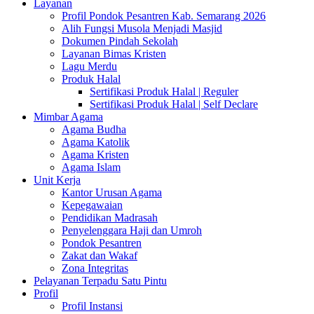
Layanan
Profil Pondok Pesantren Kab. Semarang 2026
Alih Fungsi Musola Menjadi Masjid
Dokumen Pindah Sekolah
Layanan Bimas Kristen
Lagu Merdu
Produk Halal
Sertifikasi Produk Halal | Reguler
Sertifikasi Produk Halal | Self Declare
Mimbar Agama
Agama Budha
Agama Katolik
Agama Kristen
Agama Islam
Unit Kerja
Kantor Urusan Agama
Kepegawaian
Pendidikan Madrasah
Penyelenggara Haji dan Umroh
Pondok Pesantren
Zakat dan Wakaf
Zona Integritas
Pelayanan Terpadu Satu Pintu
Profil
Profil Instansi