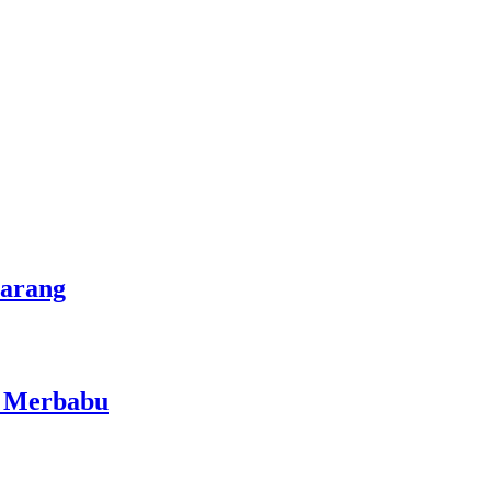
marang
i Merbabu