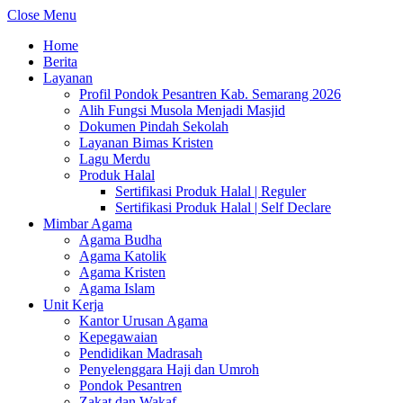
Close Menu
Home
Berita
Layanan
Profil Pondok Pesantren Kab. Semarang 2026
Alih Fungsi Musola Menjadi Masjid
Dokumen Pindah Sekolah
Layanan Bimas Kristen
Lagu Merdu
Produk Halal
Sertifikasi Produk Halal | Reguler
Sertifikasi Produk Halal | Self Declare
Mimbar Agama
Agama Budha
Agama Katolik
Agama Kristen
Agama Islam
Unit Kerja
Kantor Urusan Agama
Kepegawaian
Pendidikan Madrasah
Penyelenggara Haji dan Umroh
Pondok Pesantren
Zakat dan Wakaf