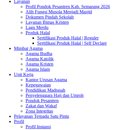
Layanan
Profil Pondok Pesantren Kab. Semarang 2026
Alih Fungsi Musola Menjadi Masjid
Dokumen Pindah Sekolah
Layanan Bimas Kristen
Lagu Merdu
Produk Halal
Sertifikasi Produk Halal | Reguler
Sertifikasi Produk Halal | Self Declare
Mimbar Agama
Agama Budha
Agama Katolik
Agama Kristen
Agama Islam
Unit Kerja
Kantor Urusan Agama
Kepegawaian
Pendidikan Madrasah
Penyelenggara Haji dan Umroh
Pondok Pesantren
Zakat dan Wakaf
Zona Integritas
Pelayanan Terpadu Satu Pintu
Profil
Profil Instansi