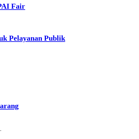
PAI Fair
uk Pelayanan Publik
marang
…