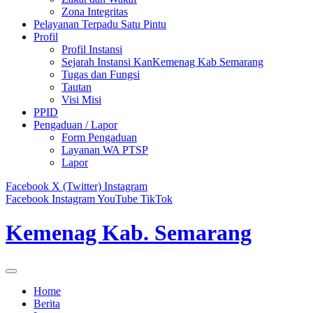
Zona Integritas
Pelayanan Terpadu Satu Pintu
Profil
Profil Instansi
Sejarah Instansi KanKemenag Kab Semarang
Tugas dan Fungsi
Tautan
Visi Misi
PPID
Pengaduan / Lapor
Form Pengaduan
Layanan WA PTSP
Lapor
Facebook
X (Twitter)
Instagram
Facebook
Instagram
YouTube
TikTok
Kemenag Kab. Semarang
Home
Berita