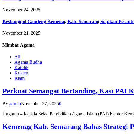
November 24, 2025
Kesbangpol Gandeng Kemenag Kab. Semarang Siapkan Pesantr
November 21, 2025
Mimbar
Agama
All
Agama Budha
Katolik
Kristen
Islam
Perkuat Semangat Bertanding, Kasi PAI 
By
admin
November 27, 2025
0
Ungaran – Kepala Seksi Pendidikan Agama Islam (PAI) Kantor K
Kemenag Kab. Semarang Bahas Strategi P