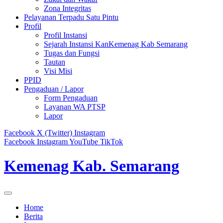
Zona Integritas
Pelayanan Terpadu Satu Pintu
Profil
Profil Instansi
Sejarah Instansi KanKemenag Kab Semarang
Tugas dan Fungsi
Tautan
Visi Misi
PPID
Pengaduan / Lapor
Form Pengaduan
Layanan WA PTSP
Lapor
Facebook
X (Twitter)
Instagram
Facebook
Instagram
YouTube
TikTok
Kemenag Kab. Semarang
Home
Berita