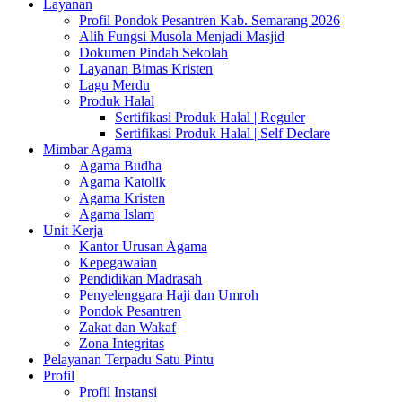
Layanan
Profil Pondok Pesantren Kab. Semarang 2026
Alih Fungsi Musola Menjadi Masjid
Dokumen Pindah Sekolah
Layanan Bimas Kristen
Lagu Merdu
Produk Halal
Sertifikasi Produk Halal | Reguler
Sertifikasi Produk Halal | Self Declare
Mimbar Agama
Agama Budha
Agama Katolik
Agama Kristen
Agama Islam
Unit Kerja
Kantor Urusan Agama
Kepegawaian
Pendidikan Madrasah
Penyelenggara Haji dan Umroh
Pondok Pesantren
Zakat dan Wakaf
Zona Integritas
Pelayanan Terpadu Satu Pintu
Profil
Profil Instansi