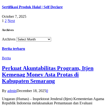
Sertifikasi Produk Halal | Self Declare
October 7, 2025
1
2
Next
Archives
Archives
Berita terbaru
Berita
Perkuat Akuntabilitas Program, Itjen
Kemenag Monev Asta Protas di
Kabupaten Semarang
By
admin
December 18, 2025
0
Ungaran (Humas) – Inspektorat Jenderal (Itjen) Kementerian Agama
Republik Indonesia melaksanakan Pemantauan dan Evaluasi