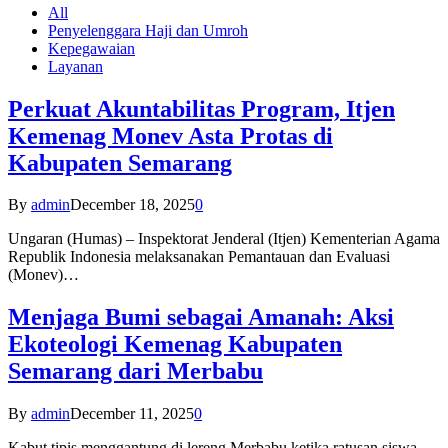
All
Penyelenggara Haji dan Umroh
Kepegawaian
Layanan
Perkuat Akuntabilitas Program, Itjen
Kemenag Monev Asta Protas di
Kabupaten Semarang
By
admin
December 18, 2025
0
Ungaran (Humas) – Inspektorat Jenderal (Itjen) Kementerian Agama
Republik Indonesia melaksanakan Pemantauan dan Evaluasi
(Monev)…
Menjaga Bumi sebagai Amanah: Aksi
Ekoteologi Kemenag Kabupaten
Semarang dari Merbabu
By
admin
December 11, 2025
0
Kabut tipis menggantung di lereng Merbabu ketika ratusan siswa-