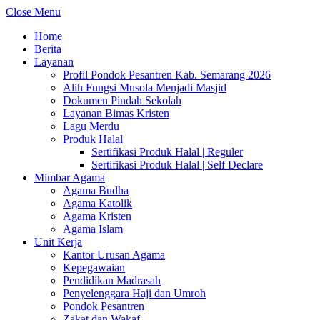
Close Menu
Home
Berita
Layanan
Profil Pondok Pesantren Kab. Semarang 2026
Alih Fungsi Musola Menjadi Masjid
Dokumen Pindah Sekolah
Layanan Bimas Kristen
Lagu Merdu
Produk Halal
Sertifikasi Produk Halal | Reguler
Sertifikasi Produk Halal | Self Declare
Mimbar Agama
Agama Budha
Agama Katolik
Agama Kristen
Agama Islam
Unit Kerja
Kantor Urusan Agama
Kepegawaian
Pendidikan Madrasah
Penyelenggara Haji dan Umroh
Pondok Pesantren
Zakat dan Wakaf