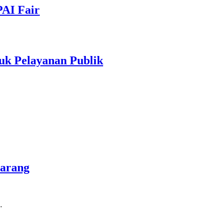
PAI Fair
uk Pelayanan Publik
marang
…