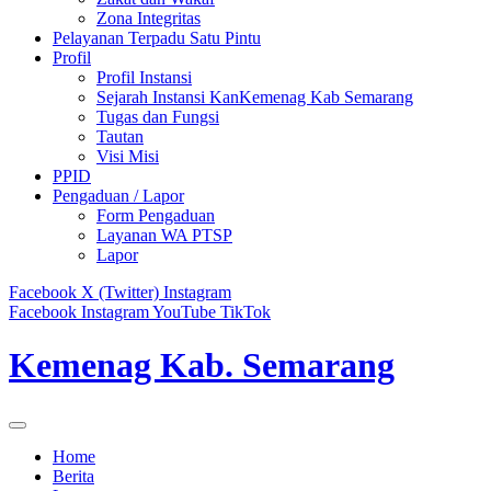
Zona Integritas
Pelayanan Terpadu Satu Pintu
Profil
Profil Instansi
Sejarah Instansi KanKemenag Kab Semarang
Tugas dan Fungsi
Tautan
Visi Misi
PPID
Pengaduan / Lapor
Form Pengaduan
Layanan WA PTSP
Lapor
Facebook
X (Twitter)
Instagram
Facebook
Instagram
YouTube
TikTok
Kemenag Kab. Semarang
Home
Berita