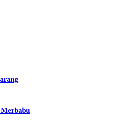
marang
i Merbabu