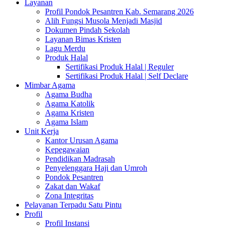
Layanan
Profil Pondok Pesantren Kab. Semarang 2026
Alih Fungsi Musola Menjadi Masjid
Dokumen Pindah Sekolah
Layanan Bimas Kristen
Lagu Merdu
Produk Halal
Sertifikasi Produk Halal | Reguler
Sertifikasi Produk Halal | Self Declare
Mimbar Agama
Agama Budha
Agama Katolik
Agama Kristen
Agama Islam
Unit Kerja
Kantor Urusan Agama
Kepegawaian
Pendidikan Madrasah
Penyelenggara Haji dan Umroh
Pondok Pesantren
Zakat dan Wakaf
Zona Integritas
Pelayanan Terpadu Satu Pintu
Profil
Profil Instansi