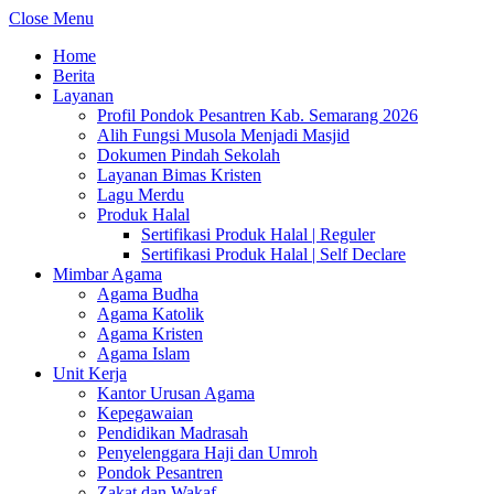
Close Menu
Home
Berita
Layanan
Profil Pondok Pesantren Kab. Semarang 2026
Alih Fungsi Musola Menjadi Masjid
Dokumen Pindah Sekolah
Layanan Bimas Kristen
Lagu Merdu
Produk Halal
Sertifikasi Produk Halal | Reguler
Sertifikasi Produk Halal | Self Declare
Mimbar Agama
Agama Budha
Agama Katolik
Agama Kristen
Agama Islam
Unit Kerja
Kantor Urusan Agama
Kepegawaian
Pendidikan Madrasah
Penyelenggara Haji dan Umroh
Pondok Pesantren
Zakat dan Wakaf