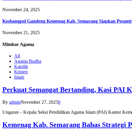
November 24, 2025
Kesbangpol Gandeng Kemenag Kab. Semarang Siapkan Pesantr
November 21, 2025
Mimbar
Agama
All
Agama Budha
Katolik
Kristen
Islam
Perkuat Semangat Bertanding, Kasi PAI 
By
admin
November 27, 2025
0
Ungaran – Kepala Seksi Pendidikan Agama Islam (PAI) Kantor K
Kemenag Kab. Semarang Bahas Strategi P