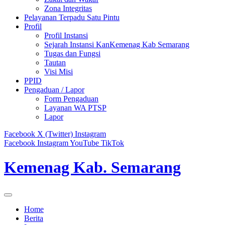
Zona Integritas
Pelayanan Terpadu Satu Pintu
Profil
Profil Instansi
Sejarah Instansi KanKemenag Kab Semarang
Tugas dan Fungsi
Tautan
Visi Misi
PPID
Pengaduan / Lapor
Form Pengaduan
Layanan WA PTSP
Lapor
Facebook
X (Twitter)
Instagram
Facebook
Instagram
YouTube
TikTok
Kemenag Kab. Semarang
Home
Berita