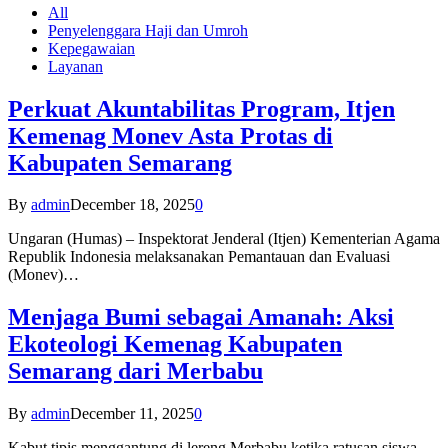
All
Penyelenggara Haji dan Umroh
Kepegawaian
Layanan
Perkuat Akuntabilitas Program, Itjen
Kemenag Monev Asta Protas di
Kabupaten Semarang
By
admin
December 18, 2025
0
Ungaran (Humas) – Inspektorat Jenderal (Itjen) Kementerian Agama
Republik Indonesia melaksanakan Pemantauan dan Evaluasi
(Monev)…
Menjaga Bumi sebagai Amanah: Aksi
Ekoteologi Kemenag Kabupaten
Semarang dari Merbabu
By
admin
December 11, 2025
0
Kabut tipis menggantung di lereng Merbabu ketika ratusan siswa-