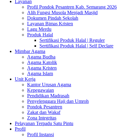
Layanan
Profil Pondok Pesantren Kab. Semarang 2026
Alih Fungsi Musola Menjadi Masjid
Dokumen Pindah Sekolah
Layanan Bimas Kristen
Lagu Merdu
Produk Halal
Sertifikasi Produk Halal | Reguler
Sertifikasi Produk Halal | Self Declare
Mimbar Agama
Agama Budha
Agama Katolik
Agama Kristen
Agama Islam
Unit Kerja
Kantor Urusan Agama
Kepegawaian
Pendidikan Madrasah
Penyelenggara Haji dan Umroh
Pondok Pesantren
Zakat dan Wakaf
Zona Integritas
Pelayanan Terpadu Satu Pintu
Profil
Profil Instansi