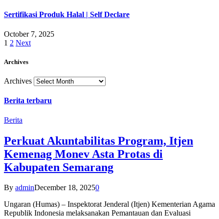
Sertifikasi Produk Halal | Self Declare
October 7, 2025
1
2
Next
Archives
Archives
Berita terbaru
Berita
Perkuat Akuntabilitas Program, Itjen
Kemenag Monev Asta Protas di
Kabupaten Semarang
By
admin
December 18, 2025
0
Ungaran (Humas) – Inspektorat Jenderal (Itjen) Kementerian Agama
Republik Indonesia melaksanakan Pemantauan dan Evaluasi