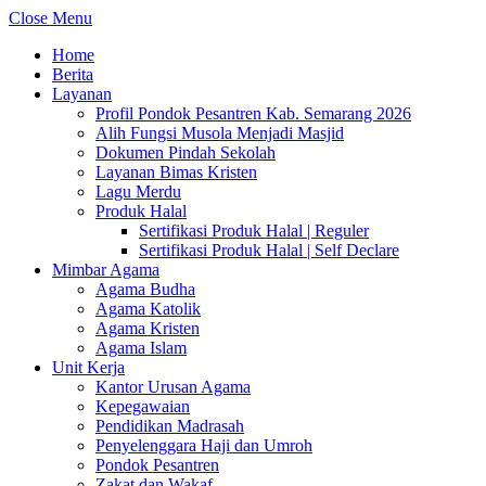
Close Menu
Home
Berita
Layanan
Profil Pondok Pesantren Kab. Semarang 2026
Alih Fungsi Musola Menjadi Masjid
Dokumen Pindah Sekolah
Layanan Bimas Kristen
Lagu Merdu
Produk Halal
Sertifikasi Produk Halal | Reguler
Sertifikasi Produk Halal | Self Declare
Mimbar Agama
Agama Budha
Agama Katolik
Agama Kristen
Agama Islam
Unit Kerja
Kantor Urusan Agama
Kepegawaian
Pendidikan Madrasah
Penyelenggara Haji dan Umroh
Pondok Pesantren
Zakat dan Wakaf