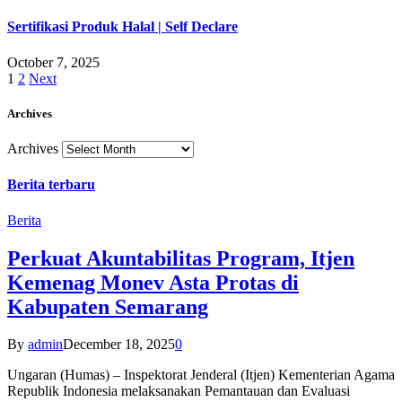
Sertifikasi Produk Halal | Self Declare
October 7, 2025
1
2
Next
Archives
Archives
Berita terbaru
Berita
Perkuat Akuntabilitas Program, Itjen
Kemenag Monev Asta Protas di
Kabupaten Semarang
By
admin
December 18, 2025
0
Ungaran (Humas) – Inspektorat Jenderal (Itjen) Kementerian Agama
Republik Indonesia melaksanakan Pemantauan dan Evaluasi