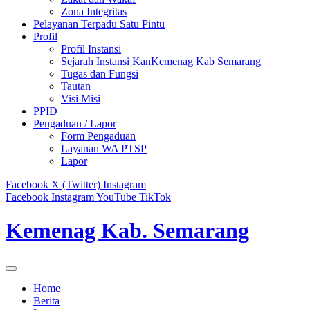
Zona Integritas
Pelayanan Terpadu Satu Pintu
Profil
Profil Instansi
Sejarah Instansi KanKemenag Kab Semarang
Tugas dan Fungsi
Tautan
Visi Misi
PPID
Pengaduan / Lapor
Form Pengaduan
Layanan WA PTSP
Lapor
Facebook
X (Twitter)
Instagram
Facebook
Instagram
YouTube
TikTok
Kemenag Kab. Semarang
Home
Berita