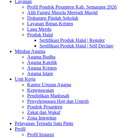
Layanan
Profil Pondok Pesantren Kab. Semarang 2026
Alih Fungsi Musola Menjadi Masjid
Dokumen Pindah Sekolah
Layanan Bimas Kristen
Lagu Merdu
Produk Halal
Sertifikasi Produk Halal | Reguler
Sertifikasi Produk Halal | Self Declare
Mimbar Agama
Agama Budha
Agama Katolik
Agama Kristen
Agama Islam
Unit Kerja
Kantor Urusan Agama
Kepegawaian
Pendidikan Madrasah
Penyelenggara Haji dan Umroh
Pondok Pesantren
Zakat dan Wakaf
Zona Integritas
Pelayanan Terpadu Satu Pintu
Profil
Profil Instansi