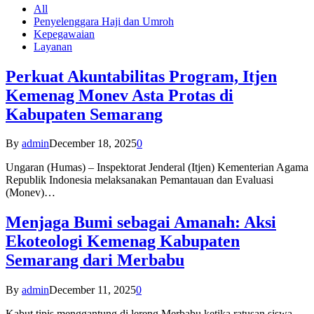
All
Penyelenggara Haji dan Umroh
Kepegawaian
Layanan
Perkuat Akuntabilitas Program, Itjen
Kemenag Monev Asta Protas di
Kabupaten Semarang
By
admin
December 18, 2025
0
Ungaran (Humas) – Inspektorat Jenderal (Itjen) Kementerian Agama
Republik Indonesia melaksanakan Pemantauan dan Evaluasi
(Monev)…
Menjaga Bumi sebagai Amanah: Aksi
Ekoteologi Kemenag Kabupaten
Semarang dari Merbabu
By
admin
December 11, 2025
0
Kabut tipis menggantung di lereng Merbabu ketika ratusan siswa-