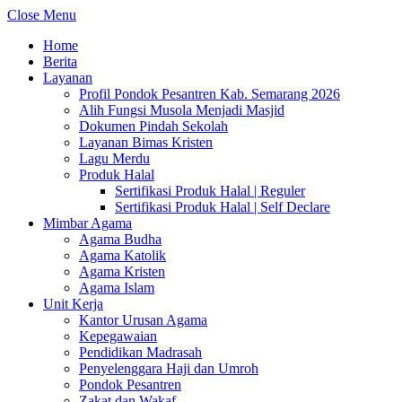
Close Menu
Home
Berita
Layanan
Profil Pondok Pesantren Kab. Semarang 2026
Alih Fungsi Musola Menjadi Masjid
Dokumen Pindah Sekolah
Layanan Bimas Kristen
Lagu Merdu
Produk Halal
Sertifikasi Produk Halal | Reguler
Sertifikasi Produk Halal | Self Declare
Mimbar Agama
Agama Budha
Agama Katolik
Agama Kristen
Agama Islam
Unit Kerja
Kantor Urusan Agama
Kepegawaian
Pendidikan Madrasah
Penyelenggara Haji dan Umroh
Pondok Pesantren
Zakat dan Wakaf