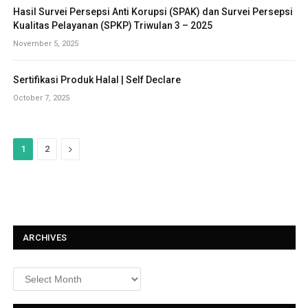
Hasil Survei Persepsi Anti Korupsi (SPAK) dan Survei Persepsi
Kualitas Pelayanan (SPKP) Triwulan 3 – 2025
November 5, 2025
Sertifikasi Produk Halal | Self Declare
October 7, 2025
N
1
2
e
x
t
ARCHIVES