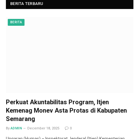
BERITA TERBARU
BERITA
Perkuat Akuntabilitas Program, Itjen
Kemenag Monev Asta Protas di Kabupaten
Semarang
By
ADMIN
December 18, 2025
0
Ungaran (Humas) – Inspektorat Jenderal (Itjen) Kementerian