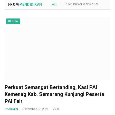
FROM
PENDIDIKAN
ALL
PENDIDIKAN MADRASAH
POND
BERITA
Perkuat Semangat Bertanding, Kasi PAI
Kemenag Kab. Semarang Kunjungi Peserta
PAI Fair
By
ADMIN
November 27, 2025
0