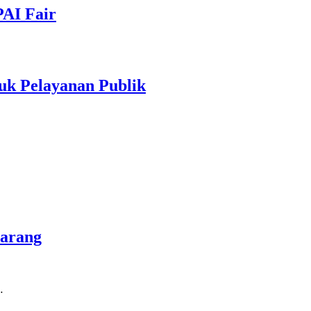
PAI Fair
uk Pelayanan Publik
marang
…