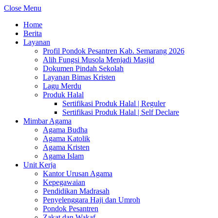
Close Menu
Home
Berita
Layanan
Profil Pondok Pesantren Kab. Semarang 2026
Alih Fungsi Musola Menjadi Masjid
Dokumen Pindah Sekolah
Layanan Bimas Kristen
Lagu Merdu
Produk Halal
Sertifikasi Produk Halal | Reguler
Sertifikasi Produk Halal | Self Declare
Mimbar Agama
Agama Budha
Agama Katolik
Agama Kristen
Agama Islam
Unit Kerja
Kantor Urusan Agama
Kepegawaian
Pendidikan Madrasah
Penyelenggara Haji dan Umroh
Pondok Pesantren
Zakat dan Wakaf