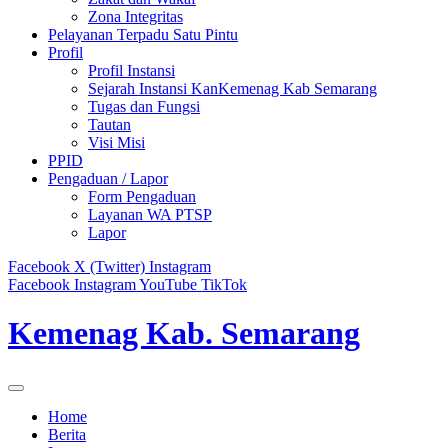
Zona Integritas
Pelayanan Terpadu Satu Pintu
Profil
Profil Instansi
Sejarah Instansi KanKemenag Kab Semarang
Tugas dan Fungsi
Tautan
Visi Misi
PPID
Pengaduan / Lapor
Form Pengaduan
Layanan WA PTSP
Lapor
Facebook
X (Twitter)
Instagram
Facebook
Instagram
YouTube
TikTok
Kemenag Kab. Semarang
Home
Berita