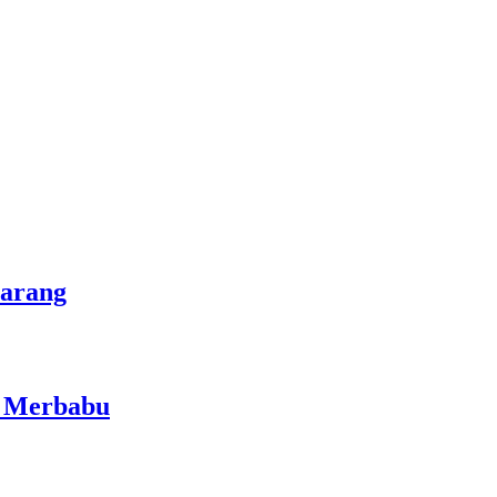
marang
i Merbabu