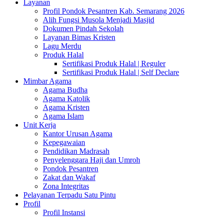
Layanan
Profil Pondok Pesantren Kab. Semarang 2026
Alih Fungsi Musola Menjadi Masjid
Dokumen Pindah Sekolah
Layanan Bimas Kristen
Lagu Merdu
Produk Halal
Sertifikasi Produk Halal | Reguler
Sertifikasi Produk Halal | Self Declare
Mimbar Agama
Agama Budha
Agama Katolik
Agama Kristen
Agama Islam
Unit Kerja
Kantor Urusan Agama
Kepegawaian
Pendidikan Madrasah
Penyelenggara Haji dan Umroh
Pondok Pesantren
Zakat dan Wakaf
Zona Integritas
Pelayanan Terpadu Satu Pintu
Profil
Profil Instansi