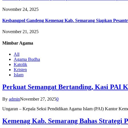
November 24, 2025
Kesbangpol Gandeng Kemenag Kab. Semarang Siapkan Pesantr
November 21, 2025
Mimbar
Agama
All
Agama Budha
Katolik
Kristen
Islam
Perkuat Semangat Bertanding, Kasi PAI 
By
admin
November 27, 2025
0
Ungaran – Kepala Seksi Pendidikan Agama Islam (PAI) Kantor K
Kemenag Kab. Semarang Bahas Strategi P