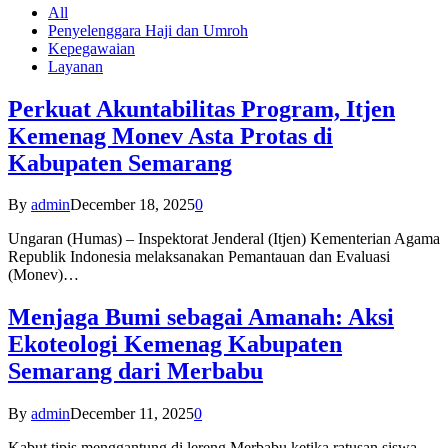
All
Penyelenggara Haji dan Umroh
Kepegawaian
Layanan
Perkuat Akuntabilitas Program, Itjen
Kemenag Monev Asta Protas di
Kabupaten Semarang
By
admin
December 18, 2025
0
Ungaran (Humas) – Inspektorat Jenderal (Itjen) Kementerian Agama
Republik Indonesia melaksanakan Pemantauan dan Evaluasi
(Monev)…
Menjaga Bumi sebagai Amanah: Aksi
Ekoteologi Kemenag Kabupaten
Semarang dari Merbabu
By
admin
December 11, 2025
0
Kabut tipis menggantung di lereng Merbabu ketika ratusan siswa-