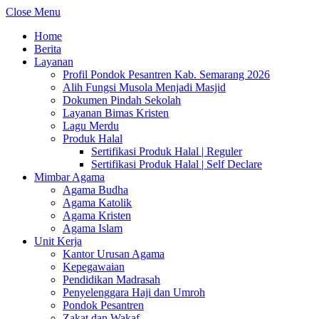
Close Menu
Home
Berita
Layanan
Profil Pondok Pesantren Kab. Semarang 2026
Alih Fungsi Musola Menjadi Masjid
Dokumen Pindah Sekolah
Layanan Bimas Kristen
Lagu Merdu
Produk Halal
Sertifikasi Produk Halal | Reguler
Sertifikasi Produk Halal | Self Declare
Mimbar Agama
Agama Budha
Agama Katolik
Agama Kristen
Agama Islam
Unit Kerja
Kantor Urusan Agama
Kepegawaian
Pendidikan Madrasah
Penyelenggara Haji dan Umroh
Pondok Pesantren
Zakat dan Wakaf