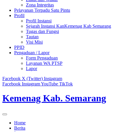
Zona Integritas
Pelayanan Terpadu Satu Pintu
Profil
Profil Instansi
Sejarah Instansi KanKemenag Kab Semarang
Tugas dan Fungsi
Tautan
Visi Misi
PPID
Pengaduan / Lapor
Form Pengaduan
Layanan WA PTSP
Lapor
Facebook
X (Twitter)
Instagram
Facebook
Instagram
YouTube
TikTok
Kemenag Kab. Semarang
Home
Berita