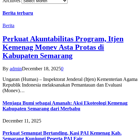
Archives
Berita terbaru
Berita
Perkuat Akuntabilitas Program, Itjen
Kemenag Monev Asta Protas di
Kabupaten Semarang
By
admin
December 18, 2025
0
Ungaran (Humas) – Inspektorat Jenderal (Itjen) Kementerian Agama
Republik Indonesia melaksanakan Pemantauan dan Evaluasi
(Monev)…
Menjaga Bumi sebagai Amanah: Aksi Ekoteologi Kemenag
Kabupaten Semarang dari Merbabu
December 11, 2025
Perkuat Semangat Bertanding, Kasi PAI Kemenag Kab.
Semarang Kunjungi Peserta PAI Fair