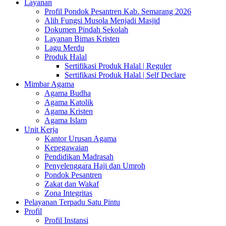
Layanan
Profil Pondok Pesantren Kab. Semarang 2026
Alih Fungsi Musola Menjadi Masjid
Dokumen Pindah Sekolah
Layanan Bimas Kristen
Lagu Merdu
Produk Halal
Sertifikasi Produk Halal | Reguler
Sertifikasi Produk Halal | Self Declare
Mimbar Agama
Agama Budha
Agama Katolik
Agama Kristen
Agama Islam
Unit Kerja
Kantor Urusan Agama
Kepegawaian
Pendidikan Madrasah
Penyelenggara Haji dan Umroh
Pondok Pesantren
Zakat dan Wakaf
Zona Integritas
Pelayanan Terpadu Satu Pintu
Profil
Profil Instansi