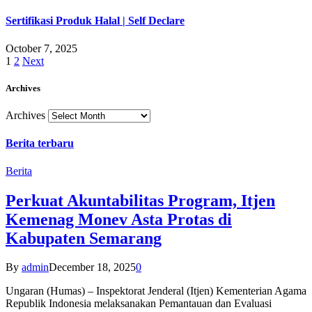
Sertifikasi Produk Halal | Self Declare
October 7, 2025
1
2
Next
Archives
Archives
Berita terbaru
Berita
Perkuat Akuntabilitas Program, Itjen
Kemenag Monev Asta Protas di
Kabupaten Semarang
By
admin
December 18, 2025
0
Ungaran (Humas) – Inspektorat Jenderal (Itjen) Kementerian Agama
Republik Indonesia melaksanakan Pemantauan dan Evaluasi