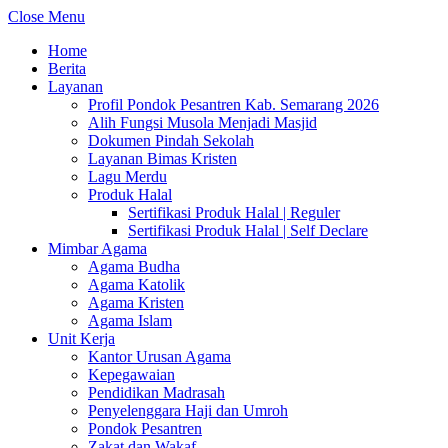
Close Menu
Home
Berita
Layanan
Profil Pondok Pesantren Kab. Semarang 2026
Alih Fungsi Musola Menjadi Masjid
Dokumen Pindah Sekolah
Layanan Bimas Kristen
Lagu Merdu
Produk Halal
Sertifikasi Produk Halal | Reguler
Sertifikasi Produk Halal | Self Declare
Mimbar Agama
Agama Budha
Agama Katolik
Agama Kristen
Agama Islam
Unit Kerja
Kantor Urusan Agama
Kepegawaian
Pendidikan Madrasah
Penyelenggara Haji dan Umroh
Pondok Pesantren
Zakat dan Wakaf