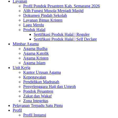
Layanan
Profil Pondok Pesantren Kab. Semarang 2026
Alih Fungsi Musola Menjadi Masjid
Dokumen Pindah Sekolah
Layanan Bimas Kristen
Lagu Merdu
Produk Halal
Sertifikasi Produk Halal | Reguler
Sertifikasi Produk Halal | Self Declare
Mimbar Agama
Agama Budha
Agama Katolik
Agama Kristen
Agama Islam
Unit Kerja
Kantor Urusan Agama
Kepegawaian
Pendidikan Madrasah
Penyelenggara Haji dan Umroh
Pondok Pesantren
Zakat dan Wakaf
Zona Integritas
Pelayanan Terpadu Satu Pintu
Profil
Profil Instansi