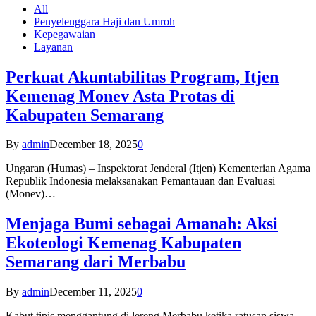
All
Penyelenggara Haji dan Umroh
Kepegawaian
Layanan
Perkuat Akuntabilitas Program, Itjen
Kemenag Monev Asta Protas di
Kabupaten Semarang
By
admin
December 18, 2025
0
Ungaran (Humas) – Inspektorat Jenderal (Itjen) Kementerian Agama
Republik Indonesia melaksanakan Pemantauan dan Evaluasi
(Monev)…
Menjaga Bumi sebagai Amanah: Aksi
Ekoteologi Kemenag Kabupaten
Semarang dari Merbabu
By
admin
December 11, 2025
0
Kabut tipis menggantung di lereng Merbabu ketika ratusan siswa-