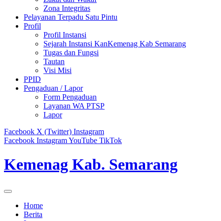
Zona Integritas
Pelayanan Terpadu Satu Pintu
Profil
Profil Instansi
Sejarah Instansi KanKemenag Kab Semarang
Tugas dan Fungsi
Tautan
Visi Misi
PPID
Pengaduan / Lapor
Form Pengaduan
Layanan WA PTSP
Lapor
Facebook
X (Twitter)
Instagram
Facebook
Instagram
YouTube
TikTok
Kemenag Kab. Semarang
Home
Berita