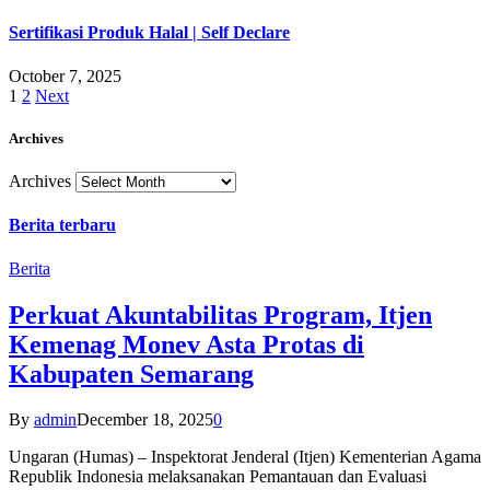
Sertifikasi Produk Halal | Self Declare
October 7, 2025
1
2
Next
Archives
Archives
Berita terbaru
Berita
Perkuat Akuntabilitas Program, Itjen
Kemenag Monev Asta Protas di
Kabupaten Semarang
By
admin
December 18, 2025
0
Ungaran (Humas) – Inspektorat Jenderal (Itjen) Kementerian Agama
Republik Indonesia melaksanakan Pemantauan dan Evaluasi