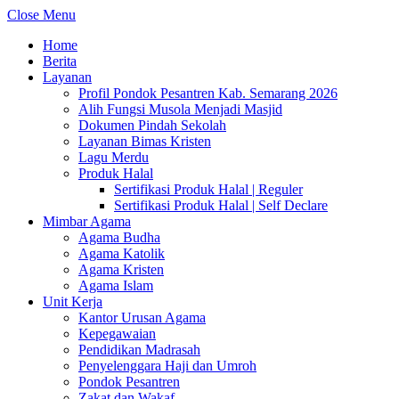
Close Menu
Home
Berita
Layanan
Profil Pondok Pesantren Kab. Semarang 2026
Alih Fungsi Musola Menjadi Masjid
Dokumen Pindah Sekolah
Layanan Bimas Kristen
Lagu Merdu
Produk Halal
Sertifikasi Produk Halal | Reguler
Sertifikasi Produk Halal | Self Declare
Mimbar Agama
Agama Budha
Agama Katolik
Agama Kristen
Agama Islam
Unit Kerja
Kantor Urusan Agama
Kepegawaian
Pendidikan Madrasah
Penyelenggara Haji dan Umroh
Pondok Pesantren
Zakat dan Wakaf