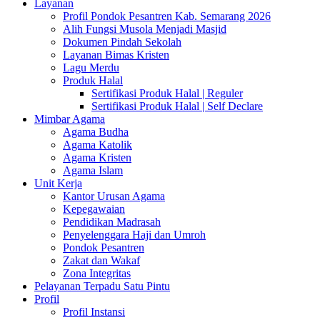
Layanan
Profil Pondok Pesantren Kab. Semarang 2026
Alih Fungsi Musola Menjadi Masjid
Dokumen Pindah Sekolah
Layanan Bimas Kristen
Lagu Merdu
Produk Halal
Sertifikasi Produk Halal | Reguler
Sertifikasi Produk Halal | Self Declare
Mimbar Agama
Agama Budha
Agama Katolik
Agama Kristen
Agama Islam
Unit Kerja
Kantor Urusan Agama
Kepegawaian
Pendidikan Madrasah
Penyelenggara Haji dan Umroh
Pondok Pesantren
Zakat dan Wakaf
Zona Integritas
Pelayanan Terpadu Satu Pintu
Profil
Profil Instansi