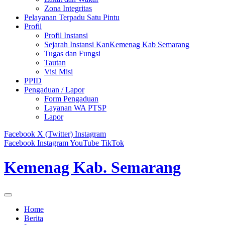
Zona Integritas
Pelayanan Terpadu Satu Pintu
Profil
Profil Instansi
Sejarah Instansi KanKemenag Kab Semarang
Tugas dan Fungsi
Tautan
Visi Misi
PPID
Pengaduan / Lapor
Form Pengaduan
Layanan WA PTSP
Lapor
Facebook
X (Twitter)
Instagram
Facebook
Instagram
YouTube
TikTok
Kemenag Kab. Semarang
Home
Berita