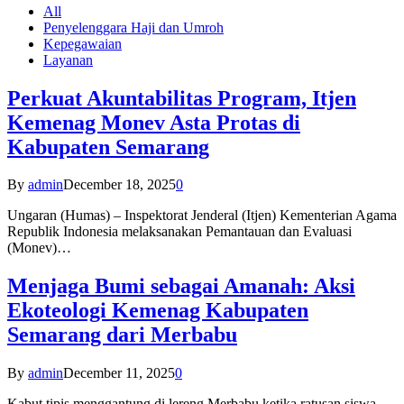
All
Penyelenggara Haji dan Umroh
Kepegawaian
Layanan
Perkuat Akuntabilitas Program, Itjen
Kemenag Monev Asta Protas di
Kabupaten Semarang
By
admin
December 18, 2025
0
Ungaran (Humas) – Inspektorat Jenderal (Itjen) Kementerian Agama
Republik Indonesia melaksanakan Pemantauan dan Evaluasi
(Monev)…
Menjaga Bumi sebagai Amanah: Aksi
Ekoteologi Kemenag Kabupaten
Semarang dari Merbabu
By
admin
December 11, 2025
0
Kabut tipis menggantung di lereng Merbabu ketika ratusan siswa-