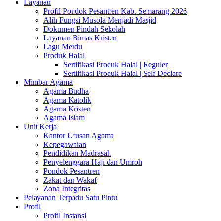
Layanan
Profil Pondok Pesantren Kab. Semarang 2026
Alih Fungsi Musola Menjadi Masjid
Dokumen Pindah Sekolah
Layanan Bimas Kristen
Lagu Merdu
Produk Halal
Sertifikasi Produk Halal | Reguler
Sertifikasi Produk Halal | Self Declare
Mimbar Agama
Agama Budha
Agama Katolik
Agama Kristen
Agama Islam
Unit Kerja
Kantor Urusan Agama
Kepegawaian
Pendidikan Madrasah
Penyelenggara Haji dan Umroh
Pondok Pesantren
Zakat dan Wakaf
Zona Integritas
Pelayanan Terpadu Satu Pintu
Profil
Profil Instansi