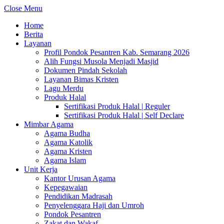
Close Menu
Home
Berita
Layanan
Profil Pondok Pesantren Kab. Semarang 2026
Alih Fungsi Musola Menjadi Masjid
Dokumen Pindah Sekolah
Layanan Bimas Kristen
Lagu Merdu
Produk Halal
Sertifikasi Produk Halal | Reguler
Sertifikasi Produk Halal | Self Declare
Mimbar Agama
Agama Budha
Agama Katolik
Agama Kristen
Agama Islam
Unit Kerja
Kantor Urusan Agama
Kepegawaian
Pendidikan Madrasah
Penyelenggara Haji dan Umroh
Pondok Pesantren
Zakat dan Wakaf