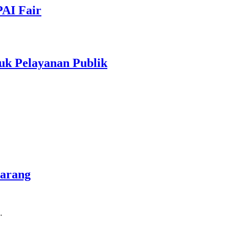
PAI Fair
uk Pelayanan Publik
marang
…