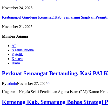
November 24, 2025
Kesbangpol Gandeng Kemenag Kab. Semarang Siapkan Pesantr
November 21, 2025
Mimbar
Agama
All
Agama Budha
Katolik
Kristen
Islam
Perkuat Semangat Bertanding, Kasi PAI 
By
admin
November 27, 2025
0
Ungaran – Kepala Seksi Pendidikan Agama Islam (PAI) Kantor K
Kemenag Kab. Semarang Bahas Strategi P