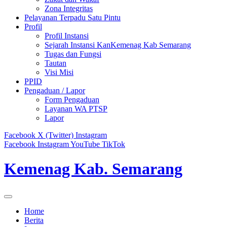
Zona Integritas
Pelayanan Terpadu Satu Pintu
Profil
Profil Instansi
Sejarah Instansi KanKemenag Kab Semarang
Tugas dan Fungsi
Tautan
Visi Misi
PPID
Pengaduan / Lapor
Form Pengaduan
Layanan WA PTSP
Lapor
Facebook
X (Twitter)
Instagram
Facebook
Instagram
YouTube
TikTok
Kemenag Kab. Semarang
Home
Berita