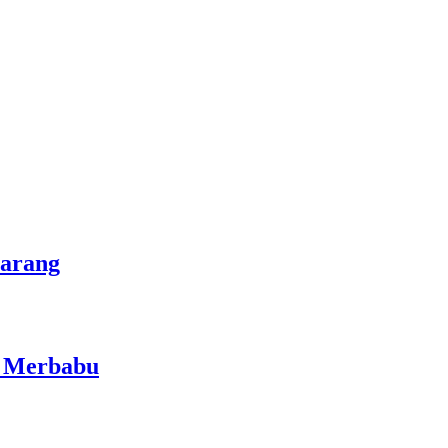
marang
i Merbabu