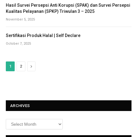
Hasil Survei Persepsi Anti Korupsi (SPAK) dan Survei Persepsi
Kualitas Pelayanan (SPKP) Triwulan 3 – 2025
November 5, 2025
Sertifikasi Produk Halal | Self Declare
October 7, 2025
N
1
2
e
x
t
ARCHIVES