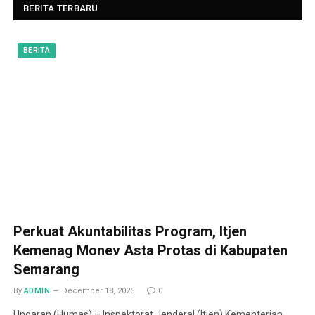
BERITA TERBARU
BERITA
Perkuat Akuntabilitas Program, Itjen
Kemenag Monev Asta Protas di Kabupaten
Semarang
By
ADMIN
December 18, 2025
0
Ungaran (Humas) – Inspektorat Jenderal (Itjen) Kementerian