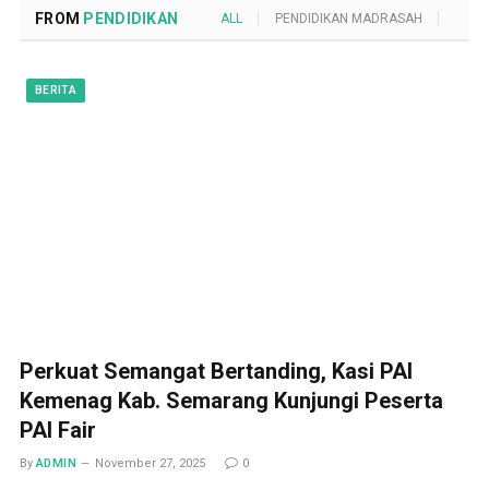
FROM
PENDIDIKAN
ALL
PENDIDIKAN MADRASAH
POND
BERITA
Perkuat Semangat Bertanding, Kasi PAI
Kemenag Kab. Semarang Kunjungi Peserta
PAI Fair
By
ADMIN
November 27, 2025
0