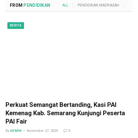
FROM
PENDIDIKAN
ALL
PENDIDIKAN MADRASAH
POND
BERITA
Perkuat Semangat Bertanding, Kasi PAI
Kemenag Kab. Semarang Kunjungi Peserta
PAI Fair
By
ADMIN
November 27, 2025
0