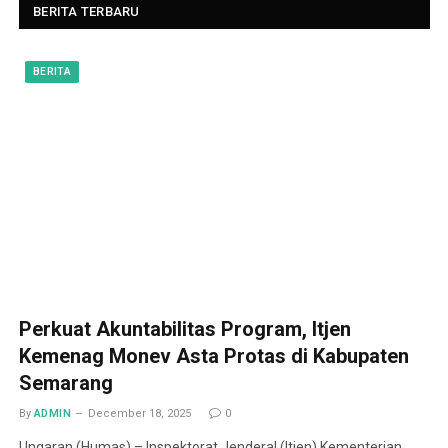
BERITA TERBARU
BERITA
Perkuat Akuntabilitas Program, Itjen
Kemenag Monev Asta Protas di Kabupaten
Semarang
By
ADMIN
December 18, 2025
0
Ungaran (Humas) – Inspektorat Jenderal (Itjen) Kementerian