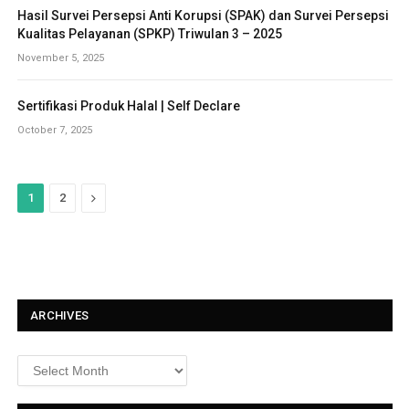
Hasil Survei Persepsi Anti Korupsi (SPAK) dan Survei Persepsi
Kualitas Pelayanan (SPKP) Triwulan 3 – 2025
November 5, 2025
Sertifikasi Produk Halal | Self Declare
October 7, 2025
N
1
2
e
x
t
ARCHIVES