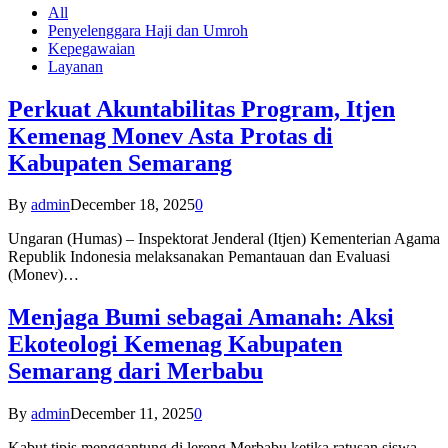
All
Penyelenggara Haji dan Umroh
Kepegawaian
Layanan
Perkuat Akuntabilitas Program, Itjen
Kemenag Monev Asta Protas di
Kabupaten Semarang
By
admin
December 18, 2025
0
Ungaran (Humas) – Inspektorat Jenderal (Itjen) Kementerian Agama
Republik Indonesia melaksanakan Pemantauan dan Evaluasi
(Monev)…
Menjaga Bumi sebagai Amanah: Aksi
Ekoteologi Kemenag Kabupaten
Semarang dari Merbabu
By
admin
December 11, 2025
0
Kabut tipis menggantung di lereng Merbabu ketika ratusan siswa-