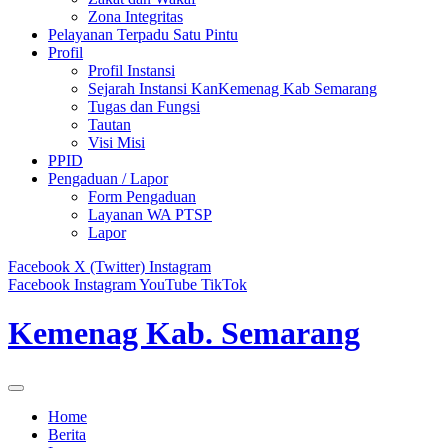
Zona Integritas
Pelayanan Terpadu Satu Pintu
Profil
Profil Instansi
Sejarah Instansi KanKemenag Kab Semarang
Tugas dan Fungsi
Tautan
Visi Misi
PPID
Pengaduan / Lapor
Form Pengaduan
Layanan WA PTSP
Lapor
Facebook
X (Twitter)
Instagram
Facebook
Instagram
YouTube
TikTok
Kemenag Kab. Semarang
Home
Berita