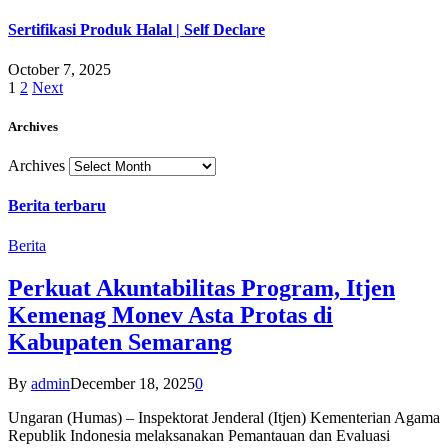
Sertifikasi Produk Halal | Self Declare
October 7, 2025
1
2
Next
Archives
Archives
Berita terbaru
Berita
Perkuat Akuntabilitas Program, Itjen
Kemenag Monev Asta Protas di
Kabupaten Semarang
By
admin
December 18, 2025
0
Ungaran (Humas) – Inspektorat Jenderal (Itjen) Kementerian Agama
Republik Indonesia melaksanakan Pemantauan dan Evaluasi