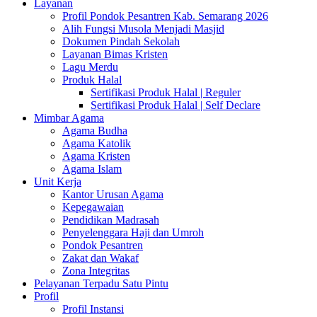
Layanan
Profil Pondok Pesantren Kab. Semarang 2026
Alih Fungsi Musola Menjadi Masjid
Dokumen Pindah Sekolah
Layanan Bimas Kristen
Lagu Merdu
Produk Halal
Sertifikasi Produk Halal | Reguler
Sertifikasi Produk Halal | Self Declare
Mimbar Agama
Agama Budha
Agama Katolik
Agama Kristen
Agama Islam
Unit Kerja
Kantor Urusan Agama
Kepegawaian
Pendidikan Madrasah
Penyelenggara Haji dan Umroh
Pondok Pesantren
Zakat dan Wakaf
Zona Integritas
Pelayanan Terpadu Satu Pintu
Profil
Profil Instansi